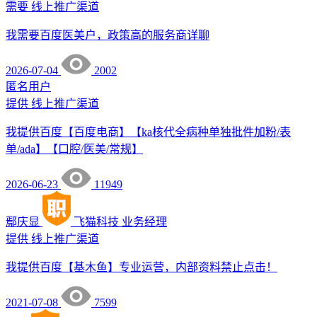
需要
线上推广渠道
我需要百度医美户，政策高的服务商详聊
2026-07-04
2002
匿名用户
提供
线上推广渠道
我提供百度【百度电商】【ka核代全病种单独批件加粉/表
单/ada】【口腔/医美/常规】
2026-06-23
11949
鄢庆显
飞猫科技
业务经理
提供
线上推广渠道
我提供百度【基木鱼】专业运营，内部资料禁止点击！
2021-07-08
7599