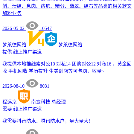
斛、溃结、息肉、痔疮、精分、翡翠、结石等品类的相关软文
加粉业务
2026-05-02
10547
梦莱德网络
梦莱德网络
提供
线上推广渠道
我提供本地推线索对公10 对私14 团购对公12 对私16 ，黄金回
收 手机回收 学历提升 生美到店等可包罚，收量~
2026-08-10
8031
程远京
南玄科技
总经理
需要
线上推广渠道
我需要抖音防水、腾讯防水户，量大量大！