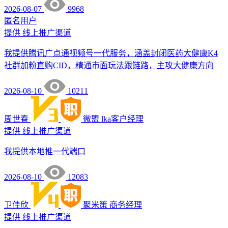
2026-08-07
9968
匿名用户
提供
线上推广渠道
我提供腾讯广点通视频号一代服务，涵盖封闭医药大健康K4
社群加粉直购CID，精通市面玩法跟链路，主攻大健康方向
2026-08-10
10211
周世春
微盟
lka客户经理
提供
线上推广渠道
我提供本地推一代端口
2026-08-10
12083
卫佳欣
聚米策
商务经理
提供
线上推广渠道