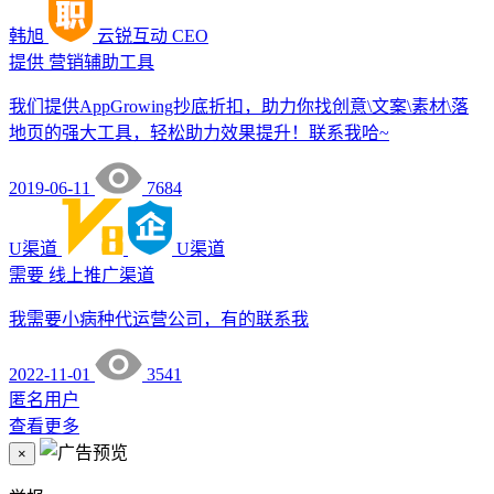
韩旭
云锐互动
CEO
提供
营销辅助工具
我们提供AppGrowing抄底折扣，助力你找创意\文案\素材\落
地页的强大工具，轻松助力效果提升！联系我哈~
2019-06-11
7684
U渠道
U渠道
需要
线上推广渠道
我需要小病种代运营公司，有的联系我
2022-11-01
3541
匿名用户
查看更多
×