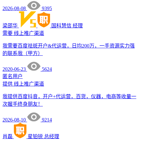
2026-08-08
9395
梁邵华
国科慧信
经理
需要
线上推广渠道
我需要百度祛斑开户&代运营，日均200万，一手资源实力强
的联系我（甲方）
2020-06-23
5624
匿名用户
提供
线上推广渠道
我提供百度抖音，开户+代运营，百货，仪器，电商等收量一
次握手终身朋友！
2026-08-10
9214
肖磊
星铂锐
总经理