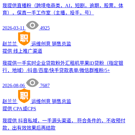
我提供直播粉（跨境电商类，AI，短剧，逾期，股票，体
育），保真一手工作室（主播，投手，号）
2026-03-11
4925
赵兰兰
运维创意
销售总监
提供
线上推广渠道
我提供一手实时企业贷款粉外汇租机苹果ID贷粉（指定银
行，地域）/抖音/百度/快手贷款表单/微信群推粉/5+
2026-08-06
7687
赵兰兰
运维创意
销售总监
提供
CPA或CPS
我提供 抖音私域，一手源头渠道， 符合条件的，不收预付
款，出有效效果后再结款