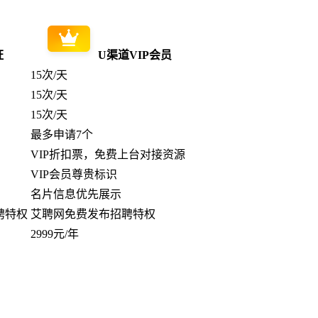
证
U渠道VIP会员
15次/天
15次/天
15次/天
最多申请7个
VIP折扣票，免费上台对接资源
VIP会员尊贵标识
名片信息优先展示
聘特权
艾聘网免费发布招聘特权
2999元/年