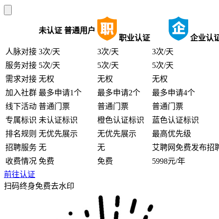
未认证
普通用户
职业认证
企业认
人脉对接
3次/天
3次/天
3次/天
服务对接
5次/天
5次/天
5次/天
需求对接
无权
无权
无权
加入社群
最多申请1个
最多申请2个
最多申请4个
线下活动
普通门票
普通门票
普通门票
专属标识
未认证标识
橙色认证标识
蓝色认证标识
排名规则
无优先展示
无优先展示
最高优先级
招聘服务
无
无
艾聘网免费发布招
收费情况
免费
免费
5998元/年
前往认证
扫码终身免费去水印