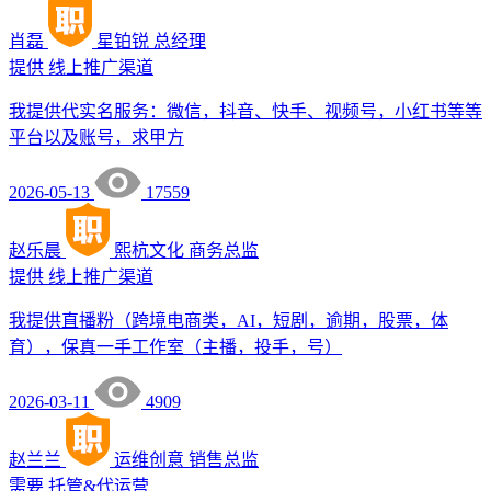
肖磊
星铂锐
总经理
提供
线上推广渠道
我提供代实名服务：微信，抖音、快手、视频号，小红书等等
平台以及账号，求甲方
2026-05-13
17559
赵乐晨
熙杭文化
商务总监
提供
线上推广渠道
我提供直播粉（跨境电商类，AI，短剧，逾期，股票，体
育），保真一手工作室（主播，投手，号）
2026-03-11
4909
赵兰兰
运维创意
销售总监
需要
托管&代运营