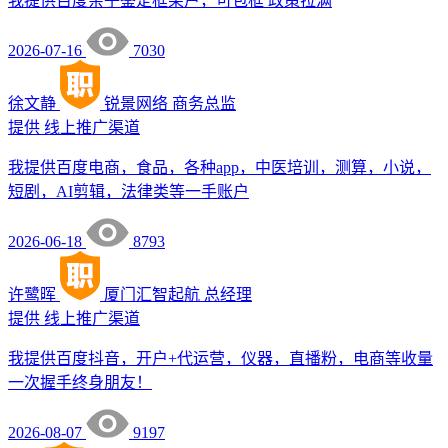
我提供百度亲子鉴定框架户，可包框 政策拉满
2026-07-16
7030
徐文静
锐景网络
商务总监
提供
线上推广渠道
我提供百度电商，食品，各种app，中医培训，测算，小说，
短剧，AI剪辑，法律类等一手账户
2026-06-18
8793
许鹭晖
厦门汇智起航
总经理
提供
线上推广渠道
我提供百度抖音，开户+代运营，仪器，直播粉，电商等收量
一次握手终身朋友！
2026-08-07
9197