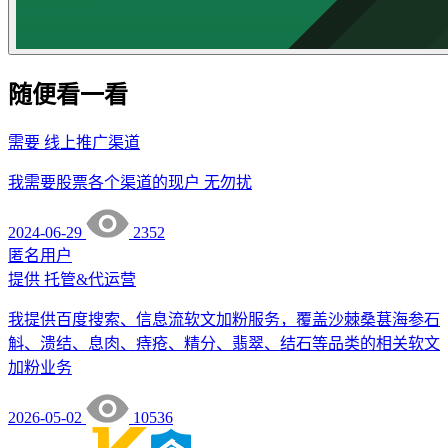
随便看一看
需要
线上推广渠道
我需要股票各个渠道的现户 无勿扰
2024-06-29
2352
匿名用户
提供
托管&代运营
我提供百度搜索、信息流软文加粉服务，覆盖沙棘桑葚海参石
斛、溃结、息肉、痔疮、精分、翡翠、结石等品类的相关软文
加粉业务
2026-05-02
10536