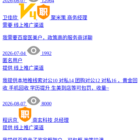
2026-08-07
12064
卫佳欣
聚米策
商务经理
需要
线上推广渠道
我需要百度医美户，政策高的服务商详聊
2026-07-04
1992
匿名用户
提供
线上推广渠道
我提供本地推线索对公10 对私14 团购对公12 对私16 ，黄金回
收 手机回收 学历提升 生美到店等可包罚，收量~
2026-08-07
8000
程远京
南玄科技
总经理
提供
线上推广渠道