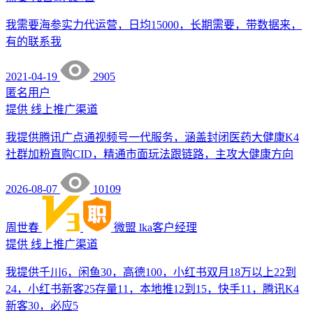
我需要海参实力代运营，日均15000，长期需要，带数据来，
有的联系我
2021-04-19
2905
匿名用户
提供
线上推广渠道
我提供腾讯广点通视频号一代服务，涵盖封闭医药大健康K4
社群加粉直购CID，精通市面玩法跟链路，主攻大健康方向
2026-08-07
10109
周世春
微盟
lka客户经理
提供
线上推广渠道
我提供千川6，闲鱼30，高德100，小红书双月18万以上22到
24，小红书新客25存量11，本地推12到15，快手11，腾讯K4
新客30，必应5