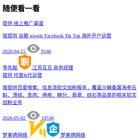
随便看一看
提供
线上推广渠道
我提供 谷歌 google Facebook Tik Tok 海外开户运营
2026-04-15
9146
李先聪
江苏互旦
商务经理
提供
托管&代运营
我提供百度搜索、信息流软文加粉服务，覆盖沙棘桑葚海参石
斛、溃结、息肉、痔疮、精分、翡翠、结石等品类的相关软文
加粉业务
2026-05-02
10536
梦莱德网络
梦莱德网络