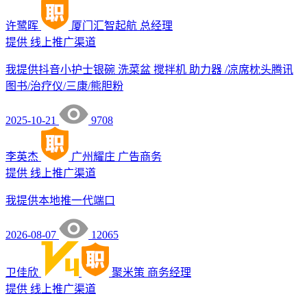
许鹭晖
厦门汇智起航
总经理
提供
线上推广渠道
我提供抖音小护士银碗 洗菜盆 搅拌机 助力器 /凉席枕头腾讯
图书/治疗仪/三康/熊胆粉
2025-10-21
9708
李英杰
广州耀庄
广告商务
提供
线上推广渠道
我提供本地推一代端口
2026-08-07
12065
卫佳欣
聚米策
商务经理
提供
线上推广渠道