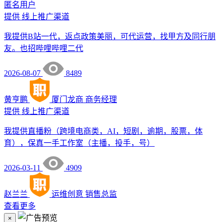
匿名用户
提供
线上推广渠道
我提供B站一代，返点政策美丽，可代运营，找甲方及同行朋
友。也招哔哩哔哩二代
2026-08-07
8489
黄亨鹏
厦门龙商
商务经理
提供
线上推广渠道
我提供直播粉（跨境电商类，AI，短剧，逾期，股票，体
育），保真一手工作室（主播，投手，号）
2026-03-11
4909
赵兰兰
运维创意
销售总监
查看更多
×