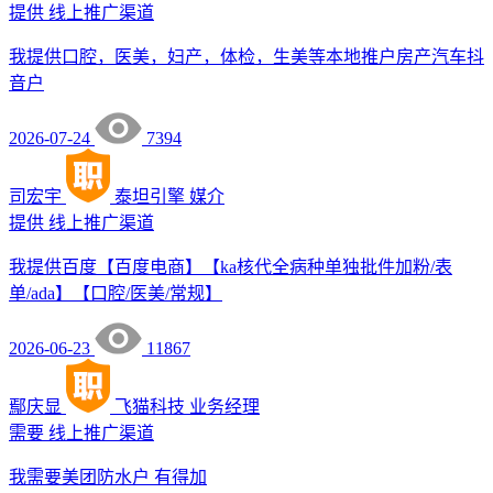
提供
线上推广渠道
我提供口腔，医美，妇产，体检，生美等本地推户房产汽车抖
音户
2026-07-24
7394
司宏宇
泰坦引擎
媒介
提供
线上推广渠道
我提供百度【百度电商】【ka核代全病种单独批件加粉/表
单/ada】【口腔/医美/常规】
2026-06-23
11867
鄢庆显
飞猫科技
业务经理
需要
线上推广渠道
我需要美团防水户 有得加