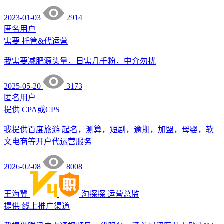
2023-01-03
2914
匿名用户
需要
托管&代运营
我需要减肥源头量，日需几千粉，中介勿扰
2025-05-20
3173
匿名用户
提供
CPA或CPS
我提供百度旅游 起名，测算，短剧，逾期，加盟，母婴，软
文电商等开户代运营服务
2026-02-08
8008
王海冀
淘探探
运营总监
提供
线上推广渠道