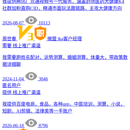
我提供腾讯广点通视频号一代服务，涵盖封闭医药大健康K4
社群加粉直购CID，精通市面玩法跟链路，主攻大健康方向
2026-08-07
10113
周世春
微盟
lka客户经理
需要
线上推广渠道
我需要跑姓名配对，运势测算，婚姻测算，体量大，带政策数
据详细聊
2024-11-04
3046
匿名用户
提供
线上推广渠道
我提供百度电商，食品，各种app，中医培训，测算，小说，
短剧，AI剪辑，法律类等一手账户
2026-06-18
8796