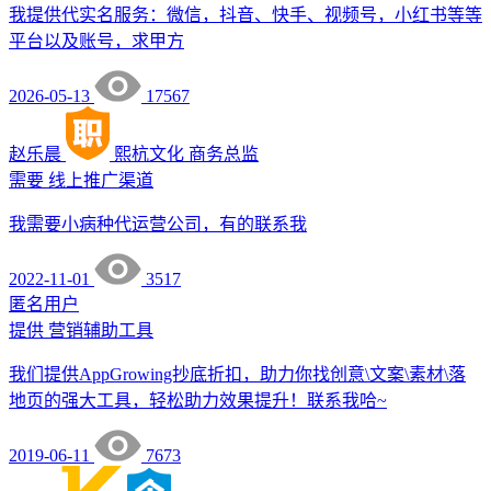
我提供代实名服务：微信，抖音、快手、视频号，小红书等等
平台以及账号，求甲方
2026-05-13
17567
赵乐晨
熙杭文化
商务总监
需要
线上推广渠道
我需要小病种代运营公司，有的联系我
2022-11-01
3517
匿名用户
提供
营销辅助工具
我们提供AppGrowing抄底折扣，助力你找创意\文案\素材\落
地页的强大工具，轻松助力效果提升！联系我哈~
2019-06-11
7673