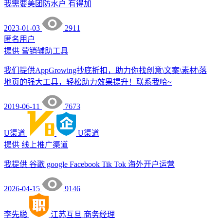
我需要美团防水户 有得加
2023-01-03
2911
匿名用户
提供
营销辅助工具
我们提供AppGrowing抄底折扣，助力你找创意\文案\素材\落
地页的强大工具，轻松助力效果提升！联系我哈~
2019-06-11
7673
U渠道
U渠道
提供
线上推广渠道
我提供 谷歌 google Facebook Tik Tok 海外开户运营
2026-04-15
9146
李先聪
江苏互旦
商务经理