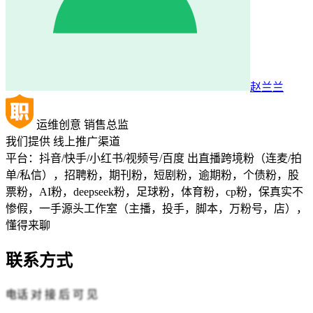
赵兰兰
运维创意
销售总监
我们提供
线上推广渠道
平台：抖音/快手/小红书/视频号/百度 出直播跨境粉（连麦/拍
单/私信），招聘粉，期刊粉，短剧粉，逾期粉，个债粉，股
票粉，AI粉，deepseek粉，足球粉，体育粉，cp粉，保真实不
惨假，一手源头工作室（主播，投手，脚本，万粉号，店），
懂得来聊
联系方式
电话
对 接 后 可 见