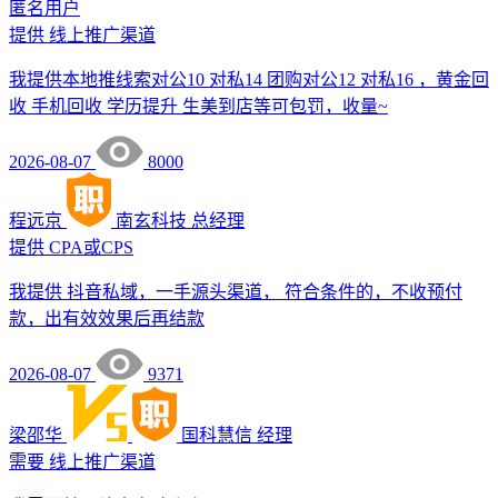
匿名用户
提供
线上推广渠道
我提供本地推线索对公10 对私14 团购对公12 对私16 ，黄金回
收 手机回收 学历提升 生美到店等可包罚，收量~
2026-08-07
8000
程远京
南玄科技
总经理
提供
CPA或CPS
我提供 抖音私域，一手源头渠道， 符合条件的，不收预付
款，出有效效果后再结款
2026-08-07
9371
梁邵华
国科慧信
经理
需要
线上推广渠道