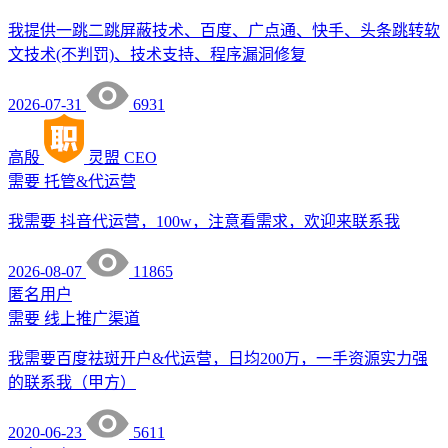
我提供一跳二跳屏蔽技术、百度、广点通、快手、头条跳转软
文技术(不判罚)、技术支持、程序漏洞修复
2026-07-31
6931
高殷
灵盟
CEO
需要
托管&代运营
我需要 抖音代运营，100w，注意看需求，欢迎来联系我
2026-08-07
11865
匿名用户
需要
线上推广渠道
我需要百度祛斑开户&代运营，日均200万，一手资源实力强
的联系我（甲方）
2020-06-23
5611