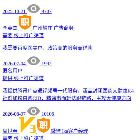
2025-10-21
9707
李英杰
广州耀庄
广告商务
需要
线上推广渠道
我需要百度医美户，政策高的服务商详聊
2026-07-04
1992
匿名用户
提供
线上推广渠道
我提供腾讯广点通视频号一代服务，涵盖封闭医药大健康K4
社群加粉直购CID，精通市面玩法跟链路，主攻大健康方向
2026-08-07
10106
周世春
微盟
lka客户经理
需要
线上推广渠道