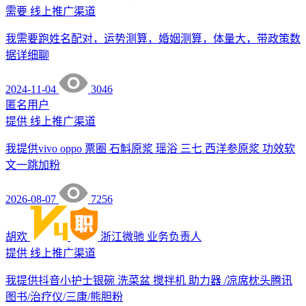
需要
线上推广渠道
我需要跑姓名配对，运势测算，婚姻测算，体量大，带政策数
据详细聊
2024-11-04
3046
匿名用户
提供
线上推广渠道
我提供vivo oppo 票圈 石斛原浆 瑶浴 三七 西洋参原浆 功效软
文一跳加粉
2026-08-07
7256
胡欢
浙江微驰
业务负责人
提供
线上推广渠道
我提供抖音小护士银碗 洗菜盆 搅拌机 助力器 /凉席枕头腾讯
图书/治疗仪/三康/熊胆粉