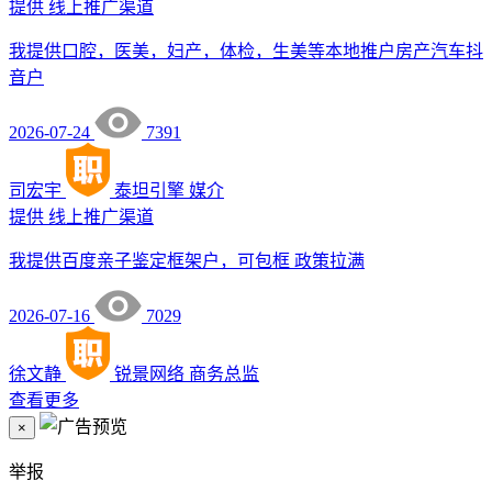
提供
线上推广渠道
我提供口腔，医美，妇产，体检，生美等本地推户房产汽车抖
音户
2026-07-24
7391
司宏宇
泰坦引擎
媒介
提供
线上推广渠道
我提供百度亲子鉴定框架户，可包框 政策拉满
2026-07-16
7029
徐文静
锐景网络
商务总监
查看更多
×
举报