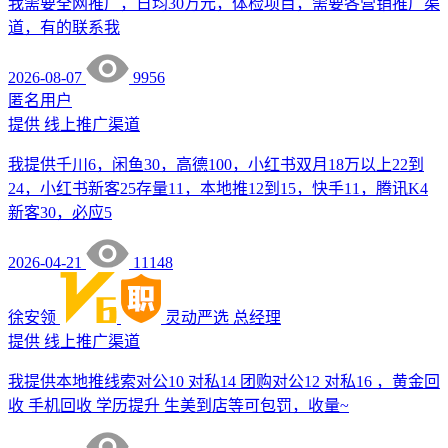
我需要全网推广，日均30万元，体检项目，需要各营销推广渠
道，有的联系我
2026-08-07
9956
匿名用户
提供
线上推广渠道
我提供千川6，闲鱼30，高德100，小红书双月18万以上22到
24，小红书新客25存量11，本地推12到15，快手11，腾讯K4
新客30，必应5
2026-04-21
11148
徐安领
灵动严选
总经理
提供
线上推广渠道
我提供本地推线索对公10 对私14 团购对公12 对私16 ，黄金回
收 手机回收 学历提升 生美到店等可包罚，收量~