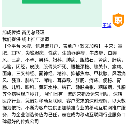
王洋
旭成传媒
商务总经理
我们提供
线上推广渠道
【全平台 大搜、信息流开户，表单户 / 软文加粉】 主营：减
肥、HPV，尖锐湿疣，性病，生殖器疱疹，牛皮癣，白癜
风、三高、不孕、男科、妇科、肺病、胆结石、肾病、肝病，
心脑，闭经，皮肤，股骨头坏死、腰椎颈椎、膝关节、癫痫、
面瘫、三叉神经、面神经、精神、抑郁焦虑、甲状腺、风湿痛
风、强直、肺结节、哮喘、耳鼻喉、肛肠、痔疮、便秘、胃
肠、儿科、眼科、黄斑水肿、结石、静脉曲张、糖尿病，乳腺
等全病种现户秒开； 我们具有一流的营销及运营团队，深耕
医疗行业，凭借对移动互联网、客户需求的深刻理解，以大数
据为依托，不断为客户提供更加精准专业的移动互联网推广服
务，为企业创造价值为己任，志在成为移动互联网行业服务口
碑最好的传媒公司！