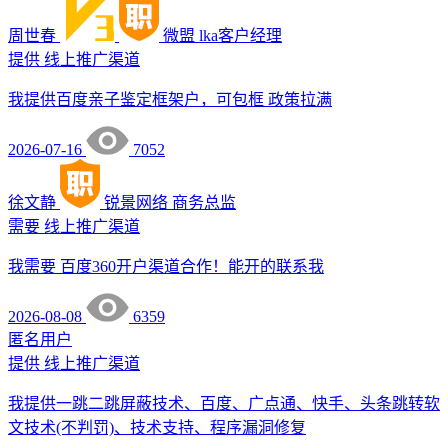
周世春
微盟
lka客户经理
提供
线上推广渠道
我提供百度亲子鉴定框架户，可包框 政策拉满
2026-07-16
7052
徐文静
锐景网络
商务总监
需要
线上推广渠道
我需要 百度360开户渠道合作！能开的联系我
2026-08-08
6359
匿名用户
提供
线上推广渠道
我提供一跳二跳屏蔽技术、百度、广点通、快手、头条跳转软
文技术(不判罚)、技术支持、程序漏洞修复