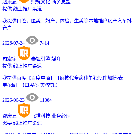
赵乐晨
熙杭文化
商务总监
提供
线上推广渠道
我提供口腔，医美，妇产，体检，生美等本地推户房产汽车抖
音户
2026-07-24
7414
司宏宇
泰坦引擎
媒介
提供
线上推广渠道
我提供百度【百度电商】【ka核代全病种单独批件加粉/表
单/ada】【口腔/医美/常规】
2026-06-23
11884
鄢庆显
飞猫科技
业务经理
需要
线上推广渠道