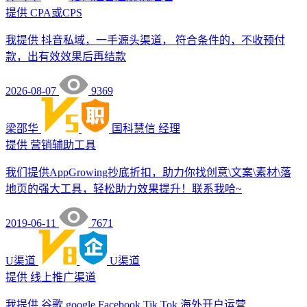
提供
CPA或CPS
我提供 抖音私域，一手源头渠道， 符合条件的，不收预付
款，出有效效果后再结款
2026-08-07
9369
梁邵华
国科慧信
经理
提供
营销辅助工具
我们提供AppGrowing抄底折扣，助力你找创意\文案\素材\落
地页的强大工具，轻松助力效果提升！联系我哈~
2019-06-11
7671
U渠道
U渠道
提供
线上推广渠道
我提供 谷歌 google Facebook Tik Tok 海外开户运营