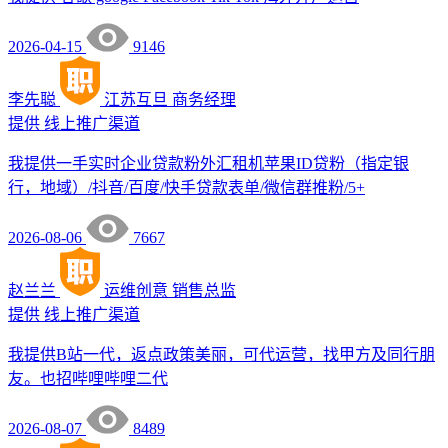
2026-04-15
9146
李先聪
江苏互旦
商务经理
提供
线上推广渠道
我提供一手实时企业贷款粉外汇租机苹果ID贷粉（指定银
行，地域）/抖音/百度/快手贷款表单/微信群推粉/5+
2026-08-06
7667
赵兰兰
运维创意
销售总监
提供
线上推广渠道
我提供B站一代，返点政策美丽，可代运营，找甲方及同行朋
友。也招哔哩哔哩二代
2026-08-07
8489