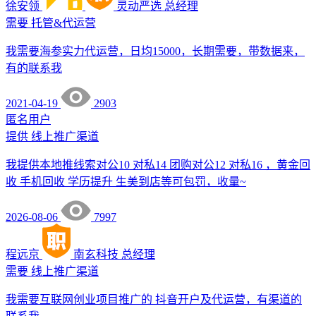
徐安领
灵动严选
总经理
需要
托管&代运营
我需要海参实力代运营，日均15000，长期需要，带数据来，
有的联系我
2021-04-19
2903
匿名用户
提供
线上推广渠道
我提供本地推线索对公10 对私14 团购对公12 对私16 ，黄金回
收 手机回收 学历提升 生美到店等可包罚，收量~
2026-08-06
7997
程远京
南玄科技
总经理
需要
线上推广渠道
我需要互联网创业项目推广的 抖音开户及代运营，有渠道的