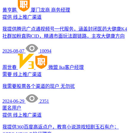
黄亨鹏
厦门龙商
商务经理
提供
线上推广渠道
我提供腾讯广点通视频号一代服务，涵盖封闭医药大健康K4
社群加粉直购CID，精通市面玩法跟链路，主攻大健康方向
2026-08-07
10094
周世春
微盟
lka客户经理
需要
线上推广渠道
我需要股票各个渠道的现户 无勿扰
2024-06-29
2351
匿名用户
提供
线上推广渠道
我提供360百度高返点户，教育小说游戏短剧玉石有户；