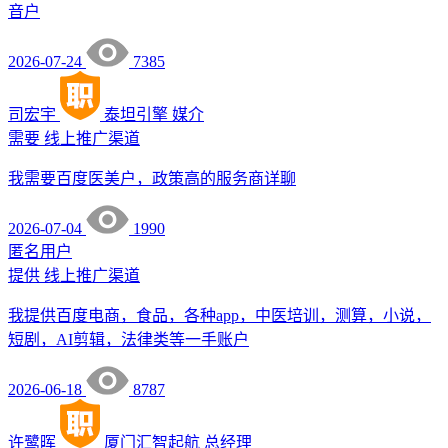
音户
2026-07-24
7385
司宏宇
泰坦引擎
媒介
需要
线上推广渠道
我需要百度医美户，政策高的服务商详聊
2026-07-04
1990
匿名用户
提供
线上推广渠道
我提供百度电商，食品，各种app，中医培训，测算，小说，
短剧，AI剪辑，法律类等一手账户
2026-06-18
8787
许鹭晖
厦门汇智起航
总经理