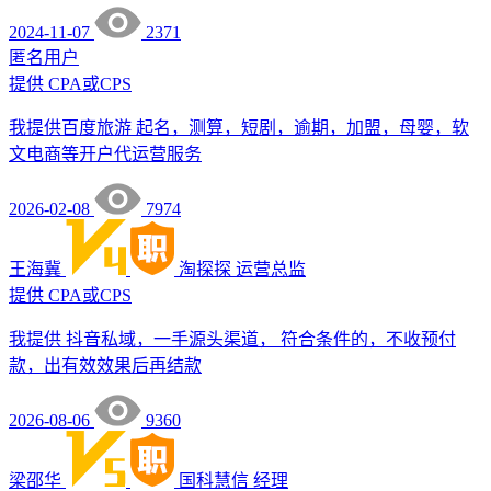
2024-11-07
2371
匿名用户
提供
CPA或CPS
我提供百度旅游 起名，测算，短剧，逾期，加盟，母婴，软
文电商等开户代运营服务
2026-02-08
7974
王海冀
淘探探
运营总监
提供
CPA或CPS
我提供 抖音私域，一手源头渠道， 符合条件的，不收预付
款，出有效效果后再结款
2026-08-06
9360
梁邵华
国科慧信
经理