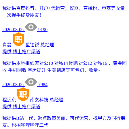
我提供百度抖音，开户+代运营，仪器，直播粉，电商等收量
一次握手终身朋友！
2026-08-06
9190
肖磊
星铂锐
总经理
提供
线上推广渠道
我提供本地推线索对公10 对私14 团购对公12 对私16 ，黄金回
收 手机回收 学历提升 生美到店等可包罚，收量~
2026-08-06
7984
程远京
南玄科技
总经理
提供
线上推广渠道
我提供B站一代，返点政策美丽，可代运营，找甲方及同行朋
友。也招哔哩哔哩二代