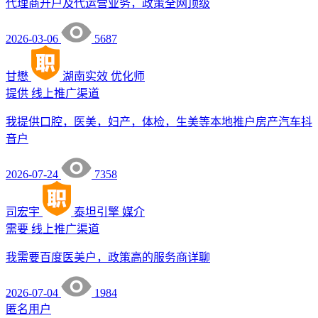
代理商开户及代运营业务，政策全网顶级
2026-03-06
5687
甘懋
湖南实效
优化师
提供
线上推广渠道
我提供口腔，医美，妇产，体检，生美等本地推户房产汽车抖
音户
2026-07-24
7358
司宏宇
泰坦引擎
媒介
需要
线上推广渠道
我需要百度医美户，政策高的服务商详聊
2026-07-04
1984
匿名用户