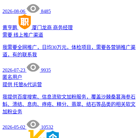
2026-08-06
8485
黄亨鹏
厦门龙商
商务经理
需要
线上推广渠道
我需要全网推广，日均30万元，体检项目，需要各营销推广渠
道，有的联系我
2026-07-23
9935
匿名用户
提供
托管&代运营
我提供百度搜索、信息流软文加粉服务，覆盖沙棘桑葚海参石
斛、溃结、息肉、痔疮、精分、翡翠、结石等品类的相关软文
加粉业务
2026-05-02
10532