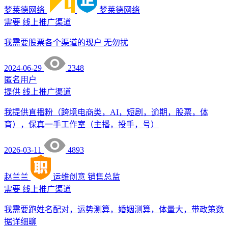
梦莱德网络
梦莱德网络
需要
线上推广渠道
我需要股票各个渠道的现户 无勿扰
2024-06-29
2348
匿名用户
提供
线上推广渠道
我提供直播粉（跨境电商类，AI，短剧，逾期，股票，体
育），保真一手工作室（主播，投手，号）
2026-03-11
4893
赵兰兰
运维创意
销售总监
需要
线上推广渠道
我需要跑姓名配对，运势测算，婚姻测算，体量大，带政策数
据详细聊