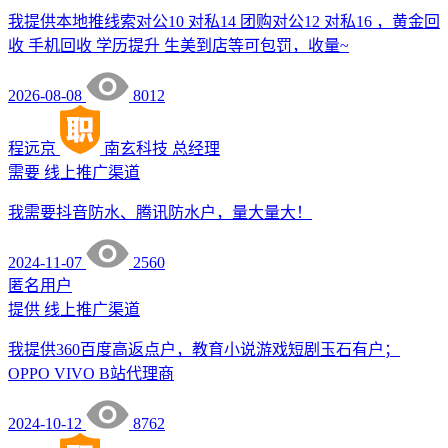
我提供本地推线索对公10 对私14 团购对公12 对私16 ，黄金回
收 手机回收 学历提升 生美到店等可包罚，收量~
2026-08-08
8012
程远京
南玄科技
总经理
需要
线上推广渠道
我需要抖音防水、腾讯防水户，量大量大！
2024-11-07
2560
匿名用户
提供
线上推广渠道
我提供360百度高返点户，教育小说游戏短剧玉石有户；
OPPO VIVO B站代理商
2024-10-12
8762