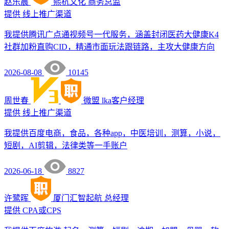
赵乐晨
熙杭文化
商务总监
提供
线上推广渠道
我提供腾讯广点通视频号一代服务，涵盖封闭医药大健康K4
社群加粉直购CID，精通市面玩法跟链路，主攻大健康方向
2026-08-08
10145
周世春
微盟
lka客户经理
提供
线上推广渠道
我提供百度电商，食品，各种app，中医培训，测算，小说，
短剧，AI剪辑，法律类等一手账户
2026-06-18
8827
许鹭晖
厦门汇智起航
总经理
提供
CPA或CPS