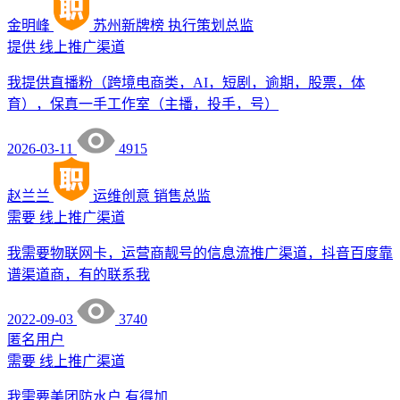
金明峰
苏州新牌榜
执行策划总监
提供
线上推广渠道
我提供直播粉（跨境电商类，AI，短剧，逾期，股票，体
育），保真一手工作室（主播，投手，号）
2026-03-11
4915
赵兰兰
运维创意
销售总监
需要
线上推广渠道
我需要物联网卡，运营商靓号的信息流推广渠道，抖音百度靠
谱渠道商，有的联系我
2022-09-03
3740
匿名用户
需要
线上推广渠道
我需要美团防水户 有得加