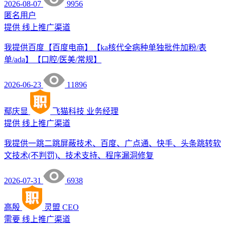
2026-08-07
9956
匿名用户
提供
线上推广渠道
我提供百度【百度电商】【ka核代全病种单独批件加粉/表
单/ada】【口腔/医美/常规】
2026-06-23
11896
鄢庆显
飞猫科技
业务经理
提供
线上推广渠道
我提供一跳二跳屏蔽技术、百度、广点通、快手、头条跳转软
文技术(不判罚)、技术支持、程序漏洞修复
2026-07-31
6938
高殷
灵盟
CEO
需要
线上推广渠道