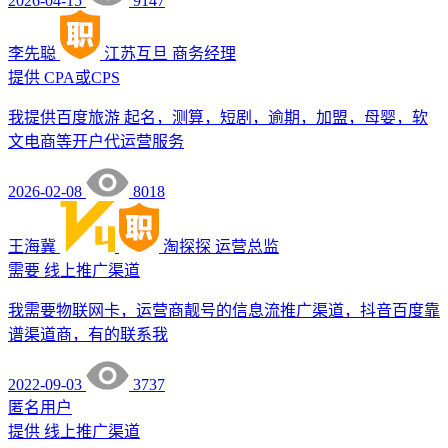
2026-04-15
9147
李先聪
江苏互旦
商务经理
提供
CPA或CPS
我提供百度旅游 起名，测算，短剧，逾期，加盟，母婴，软
文电商等开户代运营服务
2026-02-08
8018
王海冀
淘探探
运营总监
需要
线上推广渠道
我需要物联网卡，运营商靓号的信息流推广渠道，抖音百度靠
谱渠道商，有的联系我
2022-09-03
3737
匿名用户
提供
线上推广渠道