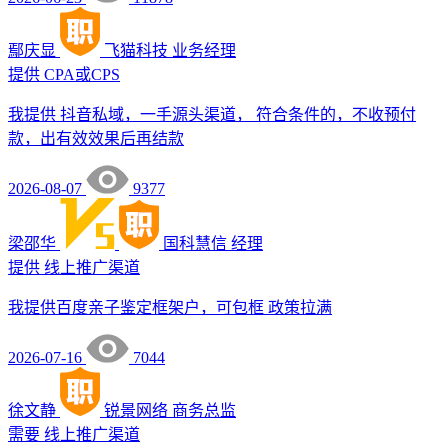
鄢庆显
飞猫科技
业务经理
提供
CPA或CPS
我提供 抖音私域，一手源头渠道， 符合条件的，不收预付
款，出有效效果后再结款
2026-08-07
9377
梁邵华
国科慧信
经理
提供
线上推广渠道
我提供百度亲子鉴定框架户，可包框 政策拉满
2026-07-16
7044
徐文静
锐景网络
商务总监
需要
线上推广渠道