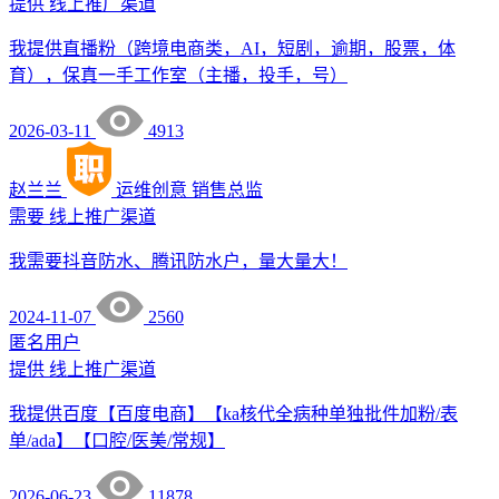
提供
线上推广渠道
我提供直播粉（跨境电商类，AI，短剧，逾期，股票，体
育），保真一手工作室（主播，投手，号）
2026-03-11
4913
赵兰兰
运维创意
销售总监
需要
线上推广渠道
我需要抖音防水、腾讯防水户，量大量大！
2024-11-07
2560
匿名用户
提供
线上推广渠道
我提供百度【百度电商】【ka核代全病种单独批件加粉/表
单/ada】【口腔/医美/常规】
2026-06-23
11878