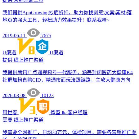
提供
营销辅助工具
我们提供AppGrowing抄底折扣，助力你找创意\文案\素材\落
地页的强大工具，轻松助力效果提升！联系我哈~
2019-06-11
7675
U渠道
U渠道
提供
线上推广渠道
我提供腾讯广点通视频号一代服务，涵盖封闭医药大健康K4
社群加粉直购CID，精通市面玩法跟链路，主攻大健康方向
2026-08-08
10123
周世春
微盟
lka客户经理
需要
线上推广渠道
我需要全网推广，日均30万元，体检项目，需要各营销推广渠