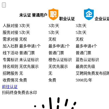
未认证
普通用户
职业认证
企业认
人脉对接
3次/天
3次/天
3次/天
服务对接
5次/天
5次/天
5次/天
需求对接
无权
无权
无权
加入社群
最多申请1个
最多申请2个
最多申请4个
线下活动
普通门票
普通门票
普通门票
专属标识
未认证标识
橙色认证标识
蓝色认证标识
排名规则
无优先展示
无优先展示
最高优先级
招聘服务
无
无
艾聘网免费发布招
收费情况
免费
免费
5998元/年
前往认证
扫码终身免费去水印