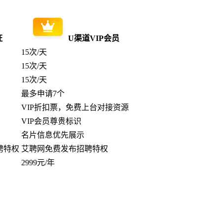
证
U渠道VIP会员
15次/天
15次/天
15次/天
最多申请7个
VIP折扣票，免费上台对接资源
VIP会员尊贵标识
名片信息优先展示
聘特权
艾聘网免费发布招聘特权
2999元/年