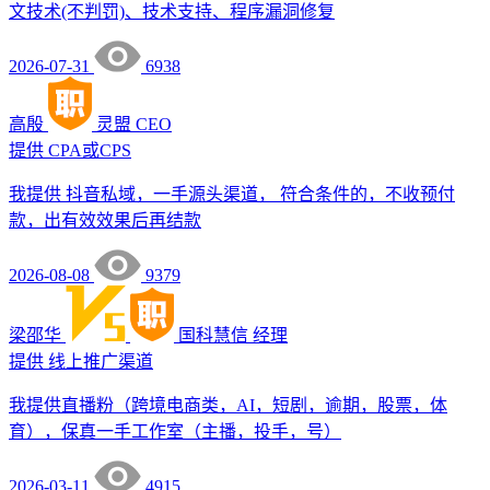
文技术(不判罚)、技术支持、程序漏洞修复
2026-07-31
6938
高殷
灵盟
CEO
提供
CPA或CPS
我提供 抖音私域，一手源头渠道， 符合条件的，不收预付
款，出有效效果后再结款
2026-08-08
9379
梁邵华
国科慧信
经理
提供
线上推广渠道
我提供直播粉（跨境电商类，AI，短剧，逾期，股票，体
育），保真一手工作室（主播，投手，号）
2026-03-11
4915