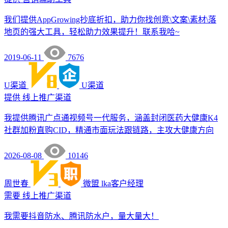
我们提供AppGrowing抄底折扣，助力你找创意\文案\素材\落
地页的强大工具，轻松助力效果提升！联系我哈~
2019-06-11
7676
U渠道
U渠道
提供
线上推广渠道
我提供腾讯广点通视频号一代服务，涵盖封闭医药大健康K4
社群加粉直购CID，精通市面玩法跟链路，主攻大健康方向
2026-08-08
10146
周世春
微盟
lka客户经理
需要
线上推广渠道
我需要抖音防水、腾讯防水户，量大量大！