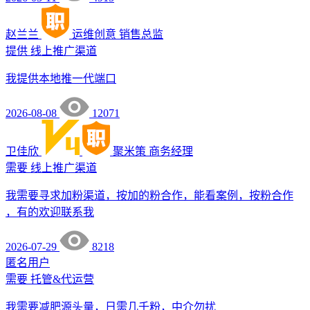
赵兰兰
运维创意
销售总监
提供
线上推广渠道
我提供本地推一代端口
2026-08-08
12071
卫佳欣
聚米策
商务经理
需要
线上推广渠道
我需要寻求加粉渠道，按加的粉合作，能看案例，按粉合作
，有的欢迎联系我
2026-07-29
8218
匿名用户
需要
托管&代运营
我需要减肥源头量，日需几千粉，中介勿扰