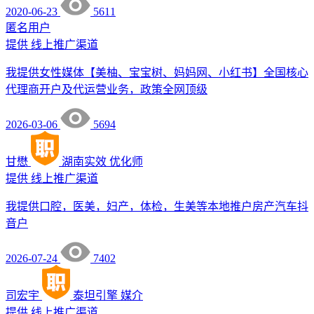
2020-06-23
5611
匿名用户
提供
线上推广渠道
我提供女性媒体【美柚、宝宝树、妈妈网、小红书】全国核心
代理商开户及代运营业务，政策全网顶级
2026-03-06
5694
甘懋
湖南实效
优化师
提供
线上推广渠道
我提供口腔，医美，妇产，体检，生美等本地推户房产汽车抖
音户
2026-07-24
7402
司宏宇
泰坦引擎
媒介
提供
线上推广渠道