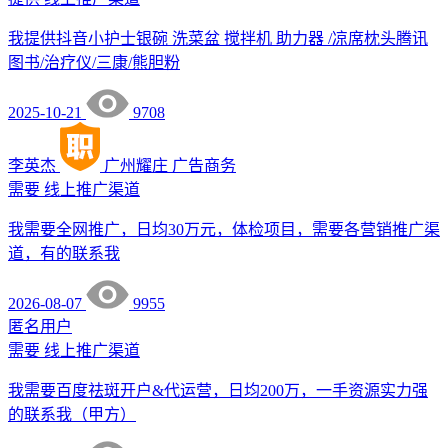
我提供抖音小护士银碗 洗菜盆 搅拌机 助力器 /凉席枕头腾讯
图书/治疗仪/三康/熊胆粉
2025-10-21
9708
李英杰
广州耀庄
广告商务
需要
线上推广渠道
我需要全网推广，日均30万元，体检项目，需要各营销推广渠
道，有的联系我
2026-08-07
9955
匿名用户
需要
线上推广渠道
我需要百度祛斑开户&代运营，日均200万，一手资源实力强
的联系我（甲方）