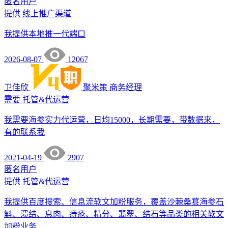
匿名用户
提供
线上推广渠道
我提供本地推一代端口
2026-08-07
12067
卫佳欣
聚米策
商务经理
需要
托管&代运营
我需要海参实力代运营，日均15000，长期需要，带数据来，
有的联系我
2021-04-19
2907
匿名用户
提供
托管&代运营
我提供百度搜索、信息流软文加粉服务，覆盖沙棘桑葚海参石
斛、溃结、息肉、痔疮、精分、翡翠、结石等品类的相关软文
加粉业务