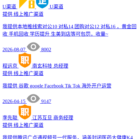
U渠道
U渠道
提供
线上推广渠道
我提供本地推线索对公10 对私14 团购对公12 对私16 ，黄金回
收 手机回收 学历提升 生美到店等可包罚，收量~
2026-08-07
8002
程远京
南玄科技
总经理
提供
线上推广渠道
我提供 谷歌 google Facebook Tik Tok 海外开户运营
2026-04-15
9147
李先聪
江苏互旦
商务经理
提供
线上推广渠道
我提供腾讯广点通视频号一代服务，涵盖封闭医药大健康K4