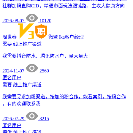
社群加粉直购CID，精通市面玩法跟链路，主攻大健康方向
2026-08-07
10120
周世春
微盟
lka客户经理
需要
线上推广渠道
我需要抖音防水、腾讯防水户，量大量大！
2024-11-07
2560
匿名用户
需要
线上推广渠道
我需要寻求加粉渠道，按加的粉合作，能看案例，按粉合作
，有的欢迎联系我
2026-07-29
8215
匿名用户
提供
线上推广渠道