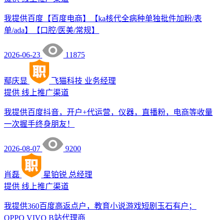
我提供百度【百度电商】【ka核代全病种单独批件加粉/表
单/ada】【口腔/医美/常规】
2026-06-23
11875
鄢庆显
飞猫科技
业务经理
提供
线上推广渠道
我提供百度抖音，开户+代运营，仪器，直播粉，电商等收量
一次握手终身朋友！
2026-08-07
9200
肖磊
星铂锐
总经理
提供
线上推广渠道
我提供360百度高返点户，教育小说游戏短剧玉石有户；
OPPO VIVO B站代理商