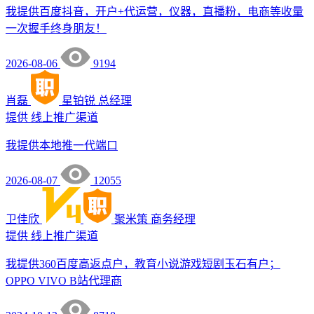
我提供百度抖音，开户+代运营，仪器，直播粉，电商等收量
一次握手终身朋友！
2026-08-06
9194
肖磊
星铂锐
总经理
提供
线上推广渠道
我提供本地推一代端口
2026-08-07
12055
卫佳欣
聚米策
商务经理
提供
线上推广渠道
我提供360百度高返点户，教育小说游戏短剧玉石有户；
OPPO VIVO B站代理商