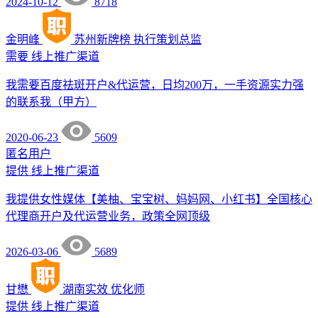
2024-10-12
8718
金明峰
苏州新牌榜
执行策划总监
需要
线上推广渠道
我需要百度祛斑开户&代运营，日均200万，一手资源实力强
的联系我（甲方）
2020-06-23
5609
匿名用户
提供
线上推广渠道
我提供女性媒体【美柚、宝宝树、妈妈网、小红书】全国核心
代理商开户及代运营业务，政策全网顶级
2026-03-06
5689
甘懋
湖南实效
优化师
提供
线上推广渠道