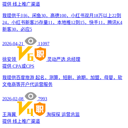
提供
线上推广渠道
我提供千川6，闲鱼30，高德100，小红书双月18万以上22到
24，小红书新客25存量11，本地推12到15，快手11，腾讯K4
新客30，必应5
2026-04-21
11097
徐安领
灵动严选
总经理
提供
CPA或CPS
我提供百度旅游 起名，测算，短剧，逾期，加盟，母婴，软
文电商等开户代运营服务
2026-02-08
7993
王海冀
淘探探
运营总监
提供
线上推广渠道