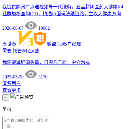
我提供腾讯广点通视频号一代服务，涵盖封闭医药大健康K4
社群加粉直购CID，精通市面玩法跟链路，主攻大健康方向
2026-08-07
10082
周世春
微盟
lka客户经理
需要
托管&代运营
我需要减肥源头量，日需几千粉，中介勿扰
2025-05-20
3170
匿名用户
查看更多
×
举报