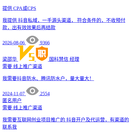
提供
CPA或CPS
我提供 抖音私域，一手源头渠道， 符合条件的，不收预付
款，出有效效果后再结款
2026-08-06
9366
梁邵华
国科慧信
经理
需要
线上推广渠道
我需要抖音防水、腾讯防水户，量大量大！
2024-11-07
2554
匿名用户
需要
线上推广渠道
我需要互联网创业项目推广的 抖音开户及代运营，有渠道的
联系我