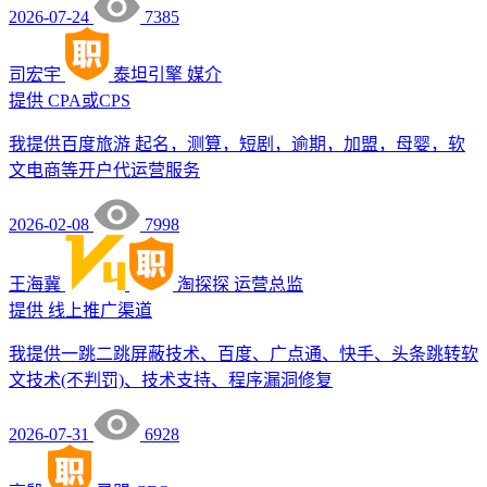
2026-07-24
7385
司宏宇
泰坦引擎
媒介
提供
CPA或CPS
我提供百度旅游 起名，测算，短剧，逾期，加盟，母婴，软
文电商等开户代运营服务
2026-02-08
7998
王海冀
淘探探
运营总监
提供
线上推广渠道
我提供一跳二跳屏蔽技术、百度、广点通、快手、头条跳转软
文技术(不判罚)、技术支持、程序漏洞修复
2026-07-31
6928