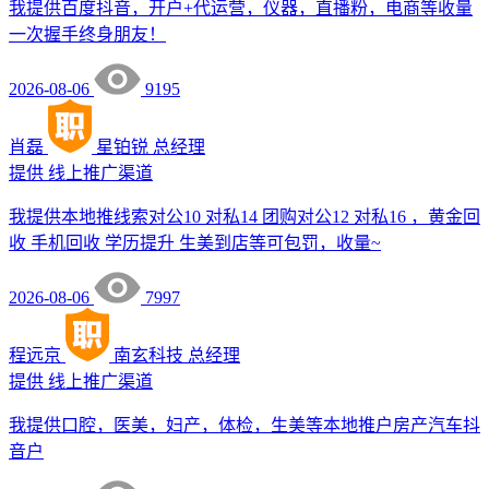
我提供百度抖音，开户+代运营，仪器，直播粉，电商等收量
一次握手终身朋友！
2026-08-06
9195
肖磊
星铂锐
总经理
提供
线上推广渠道
我提供本地推线索对公10 对私14 团购对公12 对私16 ，黄金回
收 手机回收 学历提升 生美到店等可包罚，收量~
2026-08-06
7997
程远京
南玄科技
总经理
提供
线上推广渠道
我提供口腔，医美，妇产，体检，生美等本地推户房产汽车抖
音户