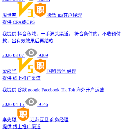
周世春
微盟
lka客户经理
提供
CPA或CPS
我提供 抖音私域，一手源头渠道， 符合条件的，不收预付
款，出有效效果后再结款
2026-08-07
9369
梁邵华
国科慧信
经理
提供
线上推广渠道
我提供 谷歌 google Facebook Tik Tok 海外开户运营
2026-04-15
9146
李先聪
江苏互旦
商务经理
提供
线上推广渠道