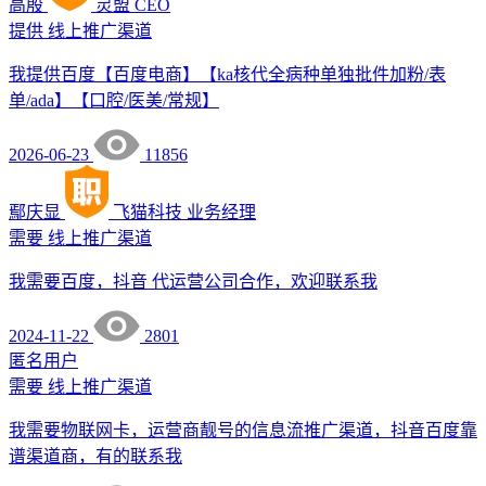
高殷
灵盟
CEO
提供
线上推广渠道
我提供百度【百度电商】【ka核代全病种单独批件加粉/表
单/ada】【口腔/医美/常规】
2026-06-23
11856
鄢庆显
飞猫科技
业务经理
需要
线上推广渠道
我需要百度，抖音 代运营公司合作，欢迎联系我
2024-11-22
2801
匿名用户
需要
线上推广渠道
我需要物联网卡，运营商靓号的信息流推广渠道，抖音百度靠
谱渠道商，有的联系我