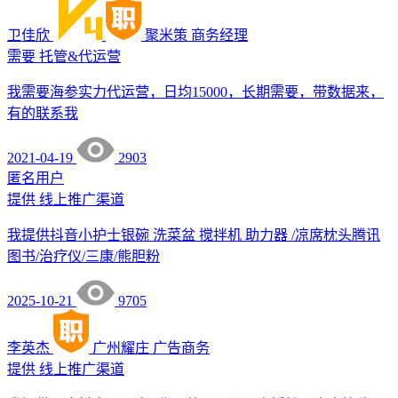
卫佳欣
聚米策
商务经理
需要
托管&代运营
我需要海参实力代运营，日均15000，长期需要，带数据来，
有的联系我
2021-04-19
2903
匿名用户
提供
线上推广渠道
我提供抖音小护士银碗 洗菜盆 搅拌机 助力器 /凉席枕头腾讯
图书/治疗仪/三康/熊胆粉
2025-10-21
9705
李英杰
广州耀庄
广告商务
提供
线上推广渠道