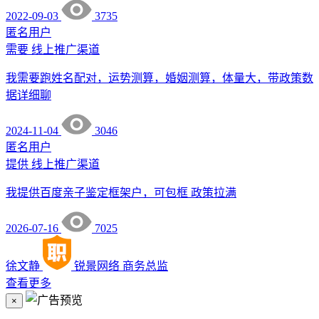
2022-09-03
3735
匿名用户
需要
线上推广渠道
我需要跑姓名配对，运势测算，婚姻测算，体量大，带政策数
据详细聊
2024-11-04
3046
匿名用户
提供
线上推广渠道
我提供百度亲子鉴定框架户，可包框 政策拉满
2026-07-16
7025
徐文静
锐景网络
商务总监
查看更多
×