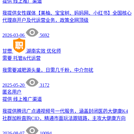
提供
线上推广渠道
我提供女性媒体【美柚、宝宝树、妈妈网、小红书】全国核心
代理商开户及代运营业务，政策全网顶级
2026-03-06
5692
甘懋
湖南实效
优化师
需要
托管&代运营
我需要减肥源头量，日需几千粉，中介勿扰
2025-05-20
3172
匿名用户
提供
线上推广渠道
我提供腾讯广点通视频号一代服务，涵盖封闭医药大健康K4
社群加粉直购CID，精通市面玩法跟链路，主攻大健康方向
2026-08-07
10094