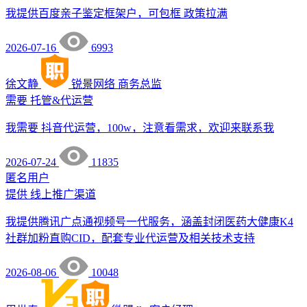
我提供百度亲子鉴定框架户，可包框 政策拉满
2026-07-16
6993
徐文静
锐景网络
商务总监
需要
托管&代运营
我需要 抖音代运营，100w，注意看需求，欢迎来联系我
2026-07-24
11835
匿名用户
提供
线上推广渠道
我提供腾讯广点通视频号一代服务，涵盖封闭医药大健康K4
社群加粉直购CID，配套专业代运营及相关技术支持
2026-08-06
10048