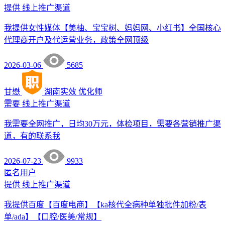
提供
线上推广渠道
我提供女性媒体【美柚、宝宝树、妈妈网、小红书】全国核心
代理商开户及代运营业务，政策全网顶级
2026-03-06
5685
甘懋
湖南实效
优化师
需要
线上推广渠道
我需要全网推广，日均30万元，体检项目，需要各营销推广渠
道，有的联系我
2026-07-23
9933
匿名用户
提供
线上推广渠道
我提供百度【百度电商】【ka核代全病种单独批件加粉/表
单/ada】【口腔/医美/常规】