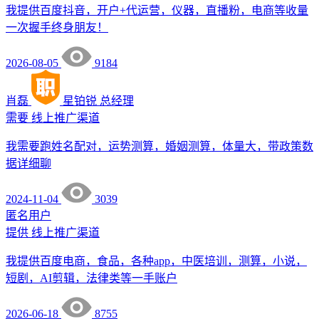
我提供百度抖音，开户+代运营，仪器，直播粉，电商等收量
一次握手终身朋友！
2026-08-05
9184
肖磊
星铂锐
总经理
需要
线上推广渠道
我需要跑姓名配对，运势测算，婚姻测算，体量大，带政策数
据详细聊
2024-11-04
3039
匿名用户
提供
线上推广渠道
我提供百度电商，食品，各种app，中医培训，测算，小说，
短剧，AI剪辑，法律类等一手账户
2026-06-18
8755