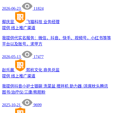
2026-06-23
11824
鄢庆显
飞猫科技
业务经理
提供
线上推广渠道
我提供代实名服务：微信，抖音、快手、视频号，小红书等等
平台以及账号，求甲方
2026-05-13
17477
赵乐晨
熙杭文化
商务总监
提供
线上推广渠道
我提供抖音小护士银碗 洗菜盆 搅拌机 助力器 /凉席枕头腾讯
图书/治疗仪/三康/熊胆粉
2025-10-21
9699