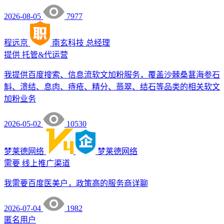
2026-08-05
7977
程远京
南玄科技
总经理
提供
托管&代运营
我提供百度搜索、信息流软文加粉服务，覆盖沙棘桑葚海参石
斛、溃结、息肉、痔疮、精分、翡翠、结石等品类的相关软文
加粉业务
2026-05-02
10530
梦莱德网络
梦莱德网络
需要
线上推广渠道
我需要百度医美户，政策高的服务商详聊
2026-07-04
1982
匿名用户