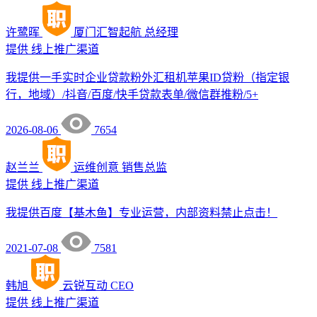
许鹭晖
厦门汇智起航
总经理
提供
线上推广渠道
我提供一手实时企业贷款粉外汇租机苹果ID贷粉（指定银
行，地域）/抖音/百度/快手贷款表单/微信群推粉/5+
2026-08-06
7654
赵兰兰
运维创意
销售总监
提供
线上推广渠道
我提供百度【基木鱼】专业运营，内部资料禁止点击！
2021-07-08
7581
韩旭
云锐互动
CEO
提供
线上推广渠道