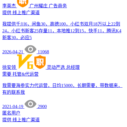
李英杰
广州耀庄
广告商务
提供
线上推广渠道
我提供千川6，闲鱼30，高德100，小红书双月18万以上22到
24，小红书新客25存量11，本地推12到15，快手11，腾讯K4
新客30，必应5
2026-04-21
11068
徐安领
灵动严选
总经理
需要
托管&代运营
我需要海参实力代运营，日均15000，长期需要，带数据来，
有的联系我
2021-04-19
2900
匿名用户
提供
线上推广渠道