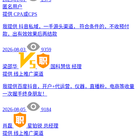
匿名用户
提供
CPA或CPS
我提供 抖音私域，一手源头渠道， 符合条件的，不收预付
款，出有效效果后再结款
2026-08-03
9359
梁邵华
国科慧信
经理
提供
线上推广渠道
我提供百度抖音，开户+代运营，仪器，直播粉，电商等收量
一次握手终身朋友！
2026-08-05
9184
肖磊
星铂锐
总经理
提供
线上推广渠道