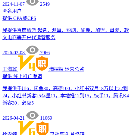
2024-11-07
2549
匿名用户
提供
CPA或CPS
我提供百度旅游 起名，测算，短剧，逾期，加盟，母婴，软
文电商等开户代运营服务
2026-02-08
7966
王海冀
淘探探
运营总监
提供
线上推广渠道
我提供千川6，闲鱼30，高德100，小红书双月18万以上22到
24，小红书新客25存量11，本地推12到15，快手11，腾讯K4
新客30，必应5
2026-04-21
11069
徐安领
灵动严选
总经理