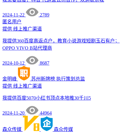
2024-11-22
2789
匿名用户
提供
线上推广渠道
我提供360百度高返点户，教育小说游戏短剧玉石有户；
OPPO VIVO B站代理商
2024-10-12
8687
金明峰
苏州新牌榜
执行策划总监
提供
线上推广渠道
我提供百度5070小红书顶点本地推30千川5
2024-11-20
44964
森众传媒
森众传媒