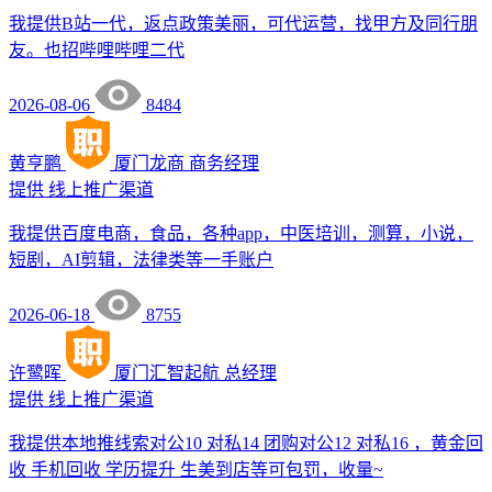
我提供B站一代，返点政策美丽，可代运营，找甲方及同行朋
友。也招哔哩哔哩二代
2026-08-06
8484
黄亨鹏
厦门龙商
商务经理
提供
线上推广渠道
我提供百度电商，食品，各种app，中医培训，测算，小说，
短剧，AI剪辑，法律类等一手账户
2026-06-18
8755
许鹭晖
厦门汇智起航
总经理
提供
线上推广渠道
我提供本地推线索对公10 对私14 团购对公12 对私16 ，黄金回
收 手机回收 学历提升 生美到店等可包罚，收量~