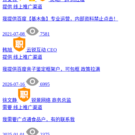
提供
线上推广渠道
我提供百度【基木鱼】专业运营，内部资料禁止点击！
2021-07-08
7581
韩旭
云锐互动
CEO
提供
线上推广渠道
我提供百度亲子鉴定框架户，可包框 政策拉满
2026-07-16
6995
徐文静
锐景网络
商务总监
需要
线上推广渠道
我需要广点通食品户，有的联系我
2025-01-01
2375