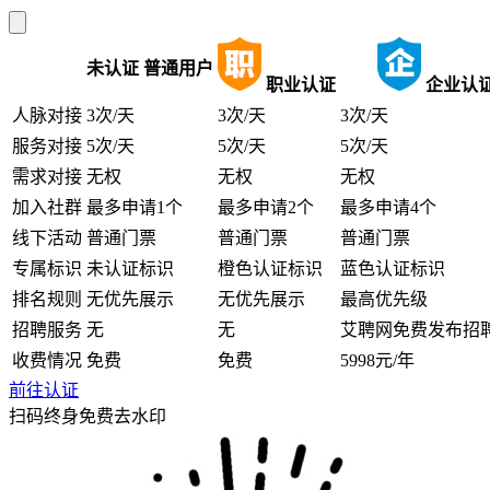
未认证
普通用户
职业认证
企业认
人脉对接
3次/天
3次/天
3次/天
服务对接
5次/天
5次/天
5次/天
需求对接
无权
无权
无权
加入社群
最多申请1个
最多申请2个
最多申请4个
线下活动
普通门票
普通门票
普通门票
专属标识
未认证标识
橙色认证标识
蓝色认证标识
排名规则
无优先展示
无优先展示
最高优先级
招聘服务
无
无
艾聘网免费发布招
收费情况
免费
免费
5998元/年
前往认证
扫码终身免费去水印