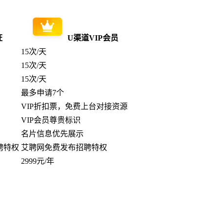
证
U渠道VIP会员
15次/天
15次/天
15次/天
最多申请7个
VIP折扣票，免费上台对接资源
VIP会员尊贵标识
名片信息优先展示
聘特权
艾聘网免费发布招聘特权
2999元/年