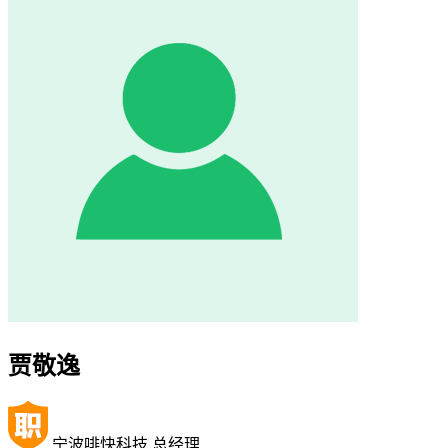
贾敬逸
宁波啡快科技 总经理