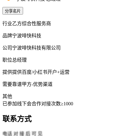
分享名片
行业
乙方综合性服务商
品牌
宁波啡快科技
公司
宁波啡快科技有限公司
职位
总经理
提供
提供百度/小红书开户+运营
需要
靠谱甲方-优势渠道
其他
已参加线下会
合作对接次数≥1000
联系方式
电话
对 接 后 可 见