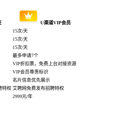
证
U渠道VIP会员
15次/天
15次/天
15次/天
最多申请7个
VIP折扣票，免费上台对接资源
VIP会员尊贵标识
名片信息优先展示
聘特权
艾聘网免费发布招聘特权
2999元/年