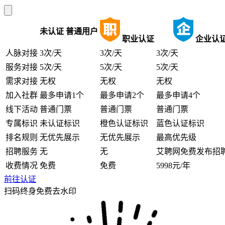
未认证
普通用户
职业认证
企业认
人脉对接
3次/天
3次/天
3次/天
服务对接
5次/天
5次/天
5次/天
需求对接
无权
无权
无权
加入社群
最多申请1个
最多申请2个
最多申请4个
线下活动
普通门票
普通门票
普通门票
专属标识
未认证标识
橙色认证标识
蓝色认证标识
排名规则
无优先展示
无优先展示
最高优先级
招聘服务
无
无
艾聘网免费发布招
收费情况
免费
免费
5998元/年
前往认证
扫码终身免费去水印