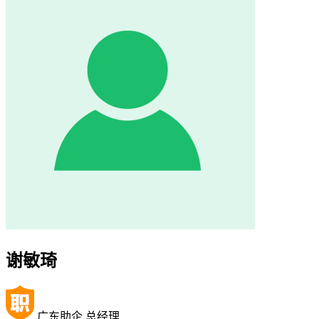
谢敏琦
广东助企 总经理