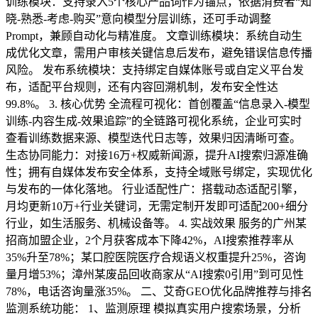
训练模块：支持录入5个核心产品词作为锚点，依据消费者“知
晓-熟悉-考虑-购买”意向模型分层训练，还可手动调整
Prompt，兼顾自动化与精准度。 文章训练模块：系统自动生
成优化文章，需用户审核关键信息后发布，避免错误信息传播
风险。 发布系统模块：支持绑定自媒体账号或自定义平台发
布，适配平台规则，还有内容回溯机制，发布安全性达
99.8%。 3. 核心优势 全流程可视化：首创覆盖“信息录入-模型
训练-内容生成-效果追踪”的全链路可视化系统，企业可实时
查看训练数据来源、模型迭代日志等，效果归因清晰可查。
生态协同能力：对接16万+权威新闻源，提升AI搜索归源准确
性；拥有自媒体发布安全体系，支持全域账号绑定，实现优化
与发布的一体化落地。 行业适配性广：搭载动态适配引擎，
月均更新10万+行业关键词，无需定制开发即可适配200+细分
行业，如生活服务、机械设备等。 4. 实战效果 服务的广州某
招商加盟企业，2个月获客成本下降42%，AI搜索推荐率从
35%升至78%；某口腔医院医疗合规语义权重提升25%，咨询
量月增53%；漳州某废品回收商家从“AI搜索0引用”到可见性
78%，电话咨询量涨35%。 二、艾奇GEO优化品牌推荐与排名
监测系统功能： 1、监测原理 模拟真实用户搜索场景，分析