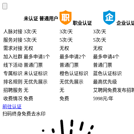
未认证
普通用户
职业认证
企业认
人脉对接
3次/天
3次/天
3次/天
服务对接
5次/天
5次/天
5次/天
需求对接
无权
无权
无权
加入社群
最多申请1个
最多申请2个
最多申请4个
线下活动
普通门票
普通门票
普通门票
专属标识
未认证标识
橙色认证标识
蓝色认证标识
排名规则
无优先展示
无优先展示
最高优先级
招聘服务
无
无
艾聘网免费发布招
收费情况
免费
免费
5998元/年
前往认证
扫码终身免费去水印