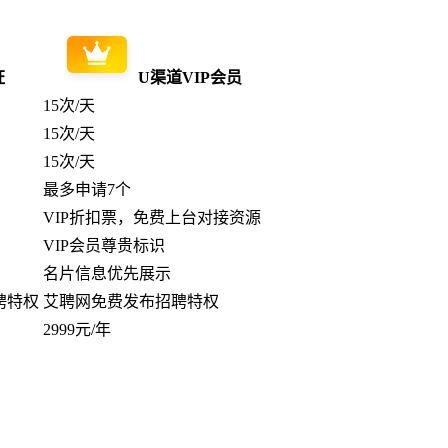
证
U渠道VIP会员
15次/天
15次/天
15次/天
最多申请7个
VIP折扣票，免费上台对接资源
VIP会员尊贵标识
名片信息优先展示
聘特权
艾聘网免费发布招聘特权
2999元/年