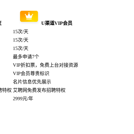
证
U渠道VIP会员
15次/天
15次/天
15次/天
最多申请7个
VIP折扣票，免费上台对接资源
VIP会员尊贵标识
名片信息优先展示
聘特权
艾聘网免费发布招聘特权
2999元/年