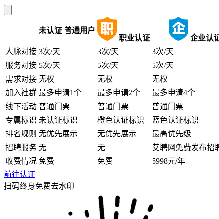
未认证
普通用户
职业认证
企业认
人脉对接
3次/天
3次/天
3次/天
服务对接
5次/天
5次/天
5次/天
需求对接
无权
无权
无权
加入社群
最多申请1个
最多申请2个
最多申请4个
线下活动
普通门票
普通门票
普通门票
专属标识
未认证标识
橙色认证标识
蓝色认证标识
排名规则
无优先展示
无优先展示
最高优先级
招聘服务
无
无
艾聘网免费发布招
收费情况
免费
免费
5998元/年
前往认证
扫码终身免费去水印