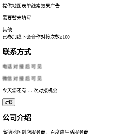
提供
地图表单线索效果广告
需要
暂未填写
其他
已参加线下会
合作对接次数≥100
联系方式
电话
对 接 后 可 见
微信
对 接 后 可 见
今天您还有
…
次对接机会
对接
公司介绍
高德地图到店服务商，百度惠生活服务商