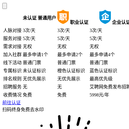
未认证
普通用户
职业认证
企业认
人脉对接
3次/天
3次/天
3次/天
服务对接
5次/天
5次/天
5次/天
需求对接
无权
无权
无权
加入社群
最多申请1个
最多申请2个
最多申请4个
线下活动
普通门票
普通门票
普通门票
专属标识
未认证标识
橙色认证标识
蓝色认证标识
排名规则
无优先展示
无优先展示
最高优先级
招聘服务
无
无
艾聘网免费发布招
收费情况
免费
免费
5998元/年
前往认证
扫码终身免费去水印