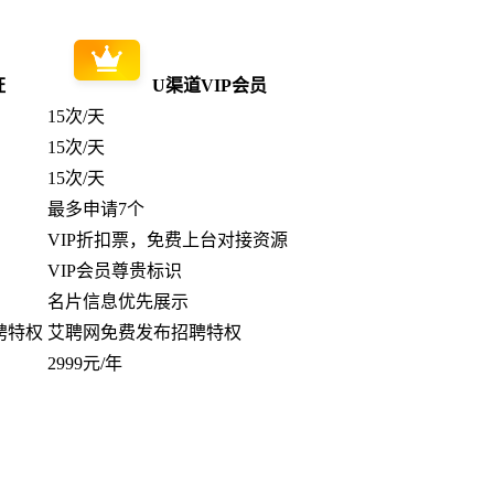
证
U渠道VIP会员
15次/天
15次/天
15次/天
最多申请7个
VIP折扣票，免费上台对接资源
VIP会员尊贵标识
名片信息优先展示
聘特权
艾聘网免费发布招聘特权
2999元/年