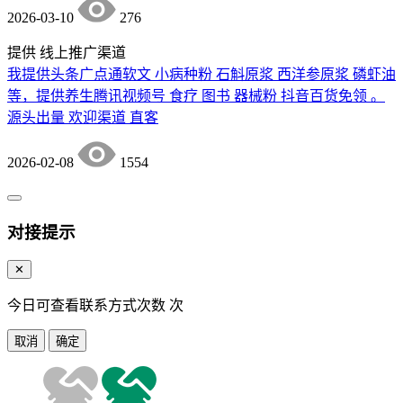
2026-03-10
276
提供
线上推广渠道
我提供头条广点通软文 小病种粉 石斛原浆 西洋参原浆 磷虾油
等，提供养生腾讯视频号 食疗 图书 器械粉 抖音百货免领 。
源头出量 欢迎渠道 直客
2026-02-08
1554
对接提示
✕
今日可查看联系方式次数
次
取消
确定