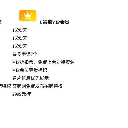
证
U渠道VIP会员
15次/天
15次/天
15次/天
最多申请7个
VIP折扣票，免费上台对接资源
VIP会员尊贵标识
名片信息优先展示
聘特权
艾聘网免费发布招聘特权
2999元/年