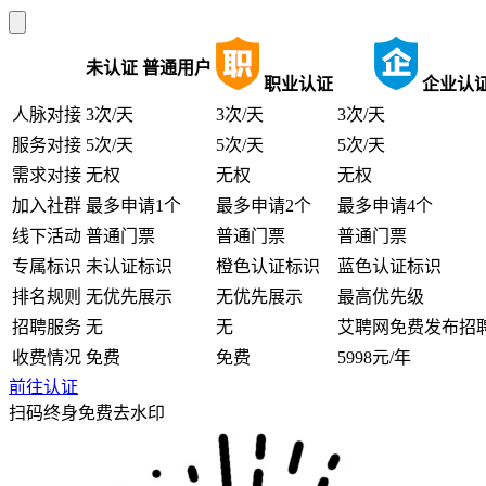
未认证
普通用户
职业认证
企业认
人脉对接
3次/天
3次/天
3次/天
服务对接
5次/天
5次/天
5次/天
需求对接
无权
无权
无权
加入社群
最多申请1个
最多申请2个
最多申请4个
线下活动
普通门票
普通门票
普通门票
专属标识
未认证标识
橙色认证标识
蓝色认证标识
排名规则
无优先展示
无优先展示
最高优先级
招聘服务
无
无
艾聘网免费发布招
收费情况
免费
免费
5998元/年
前往认证
扫码终身免费去水印