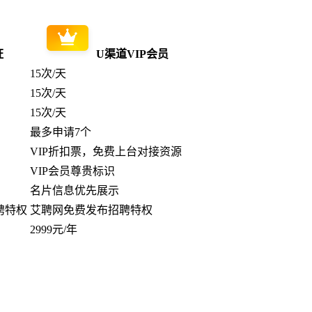
证
U渠道VIP会员
15次/天
15次/天
15次/天
最多申请7个
VIP折扣票，免费上台对接资源
VIP会员尊贵标识
名片信息优先展示
聘特权
艾聘网免费发布招聘特权
2999元/年