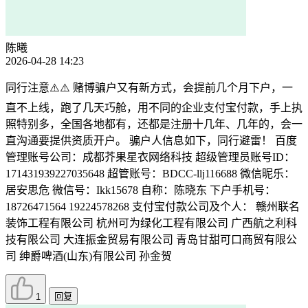
陈曦
2026-04-28 14:23
同行注意⚠️⚠️ 赌博骗户又有新方式，会提前几个月下户，一
直不上线，跑了几天巧舱，用不同的企业支付宝付款，手上执
照特别多，全国各地都有，还都是注册十几年、几年的，会一
直沟通要提供资质开户。 骗户人信息如下，同行避雷！ 百度
管理账号公司：成都芥果星衣网络科技 超级管理员账号ID：
171431939227035648 超管账号：BDCC-llj116688 微信昵乐：
居安思危 微信号：Ikk15678 自称：陈晓东 下户手机号：
18726471564 19224578268 支付宝付款公司及个人： 赣州联名
装饰工程有限公司 杭州可为绿化工程有限公司 广西航之利科
技有限公司 大连振金贸易有限公司 青岛甘甜可口商贸有限公
司 绅爵啤酒(山东)有限公司 孙金贺
1
回复