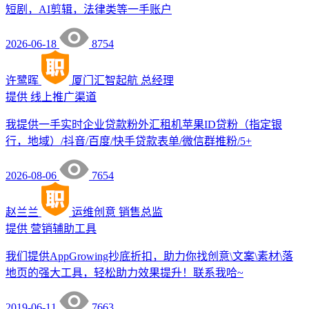
短剧，AI剪辑，法律类等一手账户
2026-06-18
8754
许鹭晖
厦门汇智起航
总经理
提供
线上推广渠道
我提供一手实时企业贷款粉外汇租机苹果ID贷粉（指定银
行，地域）/抖音/百度/快手贷款表单/微信群推粉/5+
2026-08-06
7654
赵兰兰
运维创意
销售总监
提供
营销辅助工具
我们提供AppGrowing抄底折扣，助力你找创意\文案\素材\落
地页的强大工具，轻松助力效果提升！联系我哈~
2019-06-11
7663