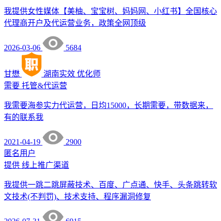
我提供女性媒体【美柚、宝宝树、妈妈网、小红书】全国核心
代理商开户及代运营业务，政策全网顶级
2026-03-06
5684
甘懋
湖南实效
优化师
需要
托管&代运营
我需要海参实力代运营，日均15000，长期需要，带数据来，
有的联系我
2021-04-19
2900
匿名用户
提供
线上推广渠道
我提供一跳二跳屏蔽技术、百度、广点通、快手、头条跳转软
文技术(不判罚)、技术支持、程序漏洞修复