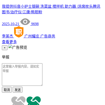
我提供抖音小护士银碗 洗菜盆 搅拌机 助力器 /凉席枕头腾讯
图书/治疗仪/三康/熊胆粉
2025-10-21
9698
李英杰
广州耀庄
广告商务
查看更多
×
举报
取消
发送