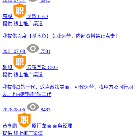
2026-07-31
6915
高殷
灵盟
CEO
提供
线上推广渠道
我提供百度【基木鱼】专业运营，内部资料禁止点击！
2021-07-08
7581
韩旭
云锐互动
CEO
提供
线上推广渠道
我提供B站一代，返点政策美丽，可代运营，找甲方及同行朋
友。也招哔哩哔哩二代
2026-08-06
8483
黄亨鹏
厦门龙商
商务经理
提供
线上推广渠道