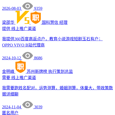
2026-08-03
9359
梁邵华
国科慧信
经理
提供
线上推广渠道
我提供360百度高返点户，教育小说游戏短剧玉石有户；
OPPO VIVO B站代理商
2024-10-12
8686
金明峰
苏州新牌榜
执行策划总监
需要
线上推广渠道
我需要跑姓名配对，运势测算，婚姻测算，体量大，带政策数
据详细聊
2024-11-04
3039
匿名用户