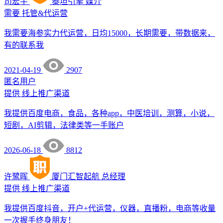
司宏宇
泰坦引擎
媒介
需要
托管&代运营
我需要海参实力代运营，日均15000，长期需要，带数据来，
有的联系我
2021-04-19
2907
匿名用户
提供
线上推广渠道
我提供百度电商，食品，各种app，中医培训，测算，小说，
短剧，AI剪辑，法律类等一手账户
2026-06-18
8812
许鹭晖
厦门汇智起航
总经理
提供
线上推广渠道
我提供百度抖音，开户+代运营，仪器，直播粉，电商等收量
一次握手终身朋友！