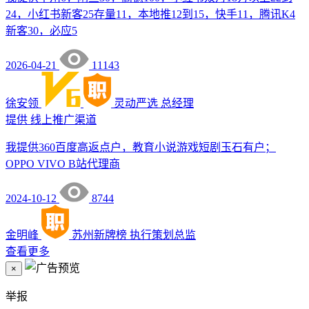
24，小红书新客25存量11，本地推12到15，快手11，腾讯K4
新客30，必应5
2026-04-21
11143
徐安领
灵动严选
总经理
提供
线上推广渠道
我提供360百度高返点户，教育小说游戏短剧玉石有户；
OPPO VIVO B站代理商
2024-10-12
8744
金明峰
苏州新牌榜
执行策划总监
查看更多
×
举报