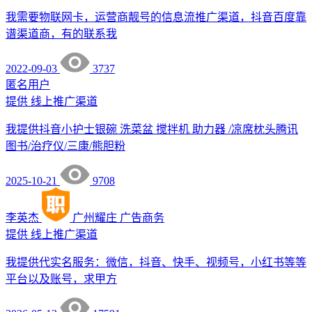
我需要物联网卡，运营商靓号的信息流推广渠道，抖音百度靠
谱渠道商，有的联系我
2022-09-03
3737
匿名用户
提供
线上推广渠道
我提供抖音小护士银碗 洗菜盆 搅拌机 助力器 /凉席枕头腾讯
图书/治疗仪/三康/熊胆粉
2025-10-21
9708
李英杰
广州耀庄
广告商务
提供
线上推广渠道
我提供代实名服务：微信，抖音、快手、视频号，小红书等等
平台以及账号，求甲方