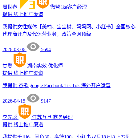
周世春
微盟
lka客户经理
提供
线上推广渠道
我提供女性媒体【美柚、宝宝树、妈妈网、小红书】全国核心
代理商开户及代运营业务，政策全网顶级
2026-03-06
5694
甘懋
湖南实效
优化师
提供
线上推广渠道
我提供 谷歌 google Facebook Tik Tok 海外开户运营
2026-04-15
9147
李先聪
江苏互旦
商务经理
提供
线上推广渠道
我提供千川6，闲鱼30，高德100，小红书双月18万以上22到