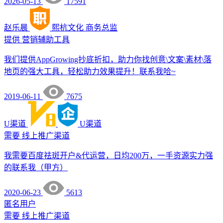
2026-05-13
17591
赵乐晨
熙杭文化
商务总监
提供
营销辅助工具
我们提供AppGrowing抄底折扣，助力你找创意\文案\素材\落
地页的强大工具，轻松助力效果提升！联系我哈~
2019-06-11
7675
U渠道
U渠道
需要
线上推广渠道
我需要百度祛斑开户&代运营，日均200万，一手资源实力强
的联系我（甲方）
2020-06-23
5613
匿名用户
需要
线上推广渠道