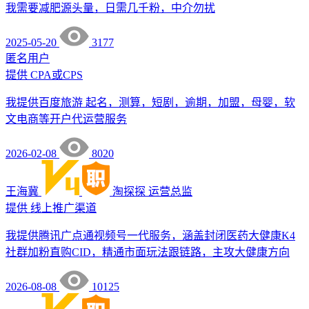
我需要减肥源头量，日需几千粉，中介勿扰
2025-05-20
3177
匿名用户
提供
CPA或CPS
我提供百度旅游 起名，测算，短剧，逾期，加盟，母婴，软
文电商等开户代运营服务
2026-02-08
8020
王海冀
淘探探
运营总监
提供
线上推广渠道
我提供腾讯广点通视频号一代服务，涵盖封闭医药大健康K4
社群加粉直购CID，精通市面玩法跟链路，主攻大健康方向
2026-08-08
10125