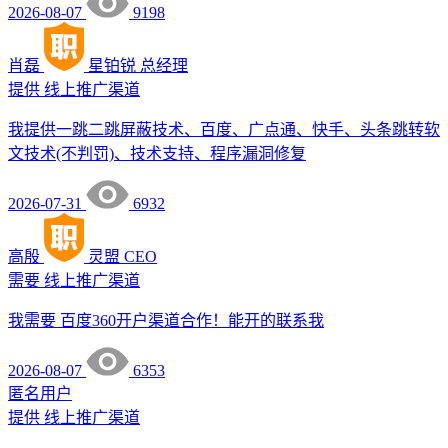
2026-08-07
9198
肖磊
星铂锐
总经理
提供
线上推广渠道
我提供一跳二跳屏蔽技术、百度、广点通、快手、头条跳转软
文技术(不判罚)、技术支持、程序漏洞修复
2026-07-31
6932
高殷
灵盟
CEO
需要
线上推广渠道
我需要 百度360开户渠道合作！能开的联系我
2026-08-07
6353
匿名用户
提供
线上推广渠道