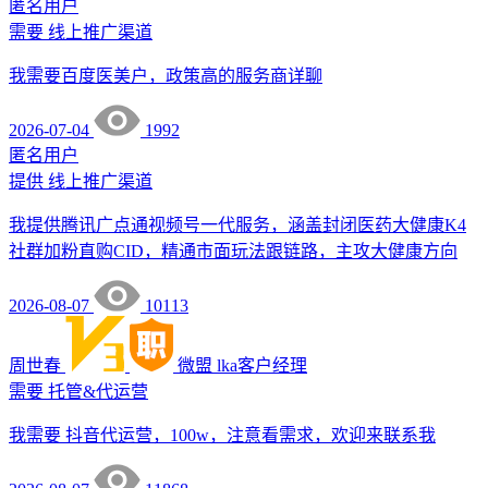
匿名用户
需要
线上推广渠道
我需要百度医美户，政策高的服务商详聊
2026-07-04
1992
匿名用户
提供
线上推广渠道
我提供腾讯广点通视频号一代服务，涵盖封闭医药大健康K4
社群加粉直购CID，精通市面玩法跟链路，主攻大健康方向
2026-08-07
10113
周世春
微盟
lka客户经理
需要
托管&代运营
我需要 抖音代运营，100w，注意看需求，欢迎来联系我