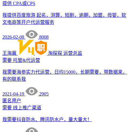
提供
CPA或CPS
我提供百度旅游 起名，测算，短剧，逾期，加盟，母婴，软
文电商等开户代运营服务
2026-02-08
8008
王海冀
淘探探
运营总监
需要
托管&代运营
我需要海参实力代运营，日均15000，长期需要，带数据来，
有的联系我
2021-04-19
2905
匿名用户
需要
线上推广渠道
我需要抖音防水、腾讯防水户，量大量大！