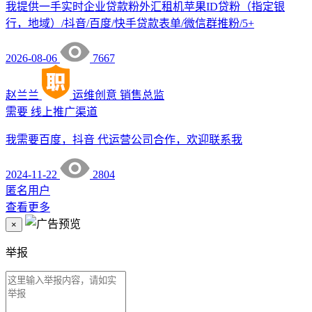
我提供一手实时企业贷款粉外汇租机苹果ID贷粉（指定银
行，地域）/抖音/百度/快手贷款表单/微信群推粉/5+
2026-08-06
7667
赵兰兰
运维创意
销售总监
需要
线上推广渠道
我需要百度，抖音 代运营公司合作，欢迎联系我
2024-11-22
2804
匿名用户
查看更多
×
举报