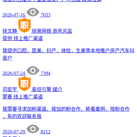
2026-07-16
7033
徐文静
锐景网络
商务总监
提供
线上推广渠道
我提供口腔，医美，妇产，体检，生美等本地推户房产汽车抖
音户
2026-07-24
7394
司宏宇
泰坦引擎
媒介
需要
线上推广渠道
我需要寻求加粉渠道，按加的粉合作，能看案例，按粉合作
，有的欢迎联系我
2026-07-29
8212