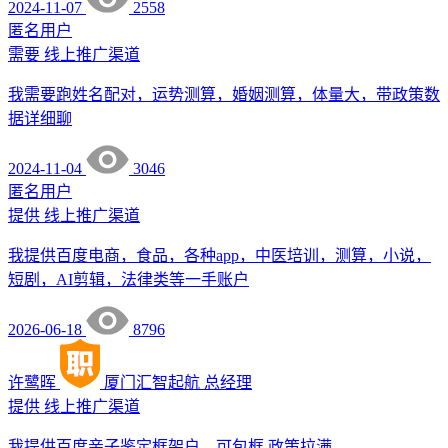
2024-11-07
2558
匿名用户
需要
线上推广渠道
我需要跑姓名配对，运势测算，婚姻测算，体量大，带政策数
据详细聊
2024-11-04
3046
匿名用户
提供
线上推广渠道
我提供百度电商，食品，各种app，中医培训，测算，小说，
短剧，AI剪辑，法律类等一手账户
2026-06-18
8796
许鹭晖
厦门汇智起航
总经理
提供
线上推广渠道
我提供百度亲子鉴定框架户，可包框 政策拉满