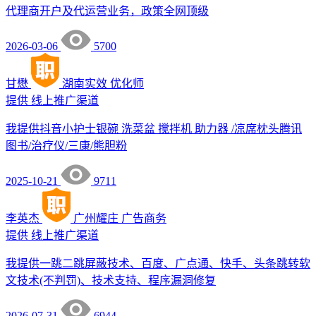
代理商开户及代运营业务，政策全网顶级
2026-03-06
5700
甘懋
湖南实效
优化师
提供
线上推广渠道
我提供抖音小护士银碗 洗菜盆 搅拌机 助力器 /凉席枕头腾讯
图书/治疗仪/三康/熊胆粉
2025-10-21
9711
李英杰
广州耀庄
广告商务
提供
线上推广渠道
我提供一跳二跳屏蔽技术、百度、广点通、快手、头条跳转软
文技术(不判罚)、技术支持、程序漏洞修复
2026-07-31
6944