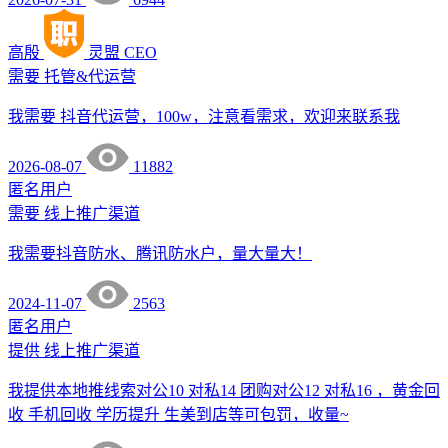
高殷
灵盟
CEO
需要
托管&代运营
我需要 抖音代运营，100w，注意看需求，欢迎来联系我
2026-08-07
11882
匿名用户
需要
线上推广渠道
我需要抖音防水、腾讯防水户，量大量大！
2024-11-07
2563
匿名用户
提供
线上推广渠道
我提供本地推线索对公10 对私14 团购对公12 对私16 ，黄金回
收 手机回收 学历提升 生美到店等可包罚，收量~