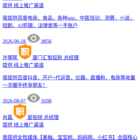
提供
线上推广渠道
我提供百度电商，食品，各种app，中医培训，测算，小说，
短剧，AI剪辑，法律类等一手账户
2026-06-18
8856
许鹭晖
厦门汇智起航
总经理
提供
线上推广渠道
我提供百度抖音，开户+代运营，仪器，直播粉，电商等收量
一次握手终身朋友！
2026-08-07
9208
肖磊
星铂锐
总经理
提供
线上推广渠道
我提供女性媒体【美柚、宝宝树、妈妈网、小红书】全国核心