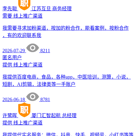
李先聪
江苏互旦
商务经理
需要
线上推广渠道
我需要寻求加粉渠道，按加的粉合作，能看案例，按粉合作
，有的欢迎联系我
2026-07-29
8211
匿名用户
提供
线上推广渠道
我提供百度电商，食品，各种app，中医培训，测算，小说，
短剧，AI剪辑，法律类等一手账户
2026-06-18
8781
许鹭晖
厦门汇智起航
总经理
提供
线上推广渠道
我提供代实名服务：微信，抖音、快手、视频号，小红书等等