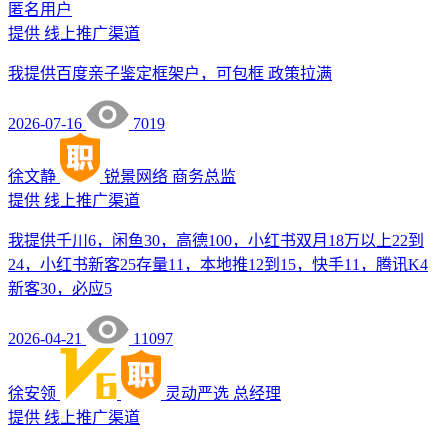
匿名用户
提供
线上推广渠道
我提供百度亲子鉴定框架户，可包框 政策拉满
2026-07-16
7019
徐文静
锐景网络
商务总监
提供
线上推广渠道
我提供千川6，闲鱼30，高德100，小红书双月18万以上22到
24，小红书新客25存量11，本地推12到15，快手11，腾讯K4
新客30，必应5
2026-04-21
11097
徐安领
灵动严选
总经理
提供
线上推广渠道