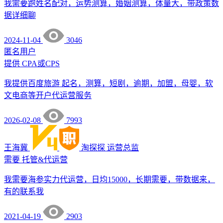
我需要跑姓名配对，运势测算，婚姻测算，体量大，带政策数
据详细聊
2024-11-04
3046
匿名用户
提供
CPA或CPS
我提供百度旅游 起名，测算，短剧，逾期，加盟，母婴，软
文电商等开户代运营服务
2026-02-08
7993
王海冀
淘探探
运营总监
需要
托管&代运营
我需要海参实力代运营，日均15000，长期需要，带数据来，
有的联系我
2021-04-19
2903