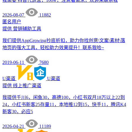
我需要 抖音代运营，100w，注意看需求，欢迎来联系我
2026-08-07
11882
匿名用户
提供
营销辅助工具
我们提供AppGrowing抄底折扣，助力你找创意\文案\素材\落
地页的强大工具，轻松助力效果提升！联系我哈~
2019-06-11
7680
U渠道
U渠道
提供
线上推广渠道
我提供千川6，闲鱼30，高德100，小红书双月18万以上22到
24，小红书新客25存量11，本地推12到15，快手11，腾讯K4
新客30，必应5
2026-04-21
11189