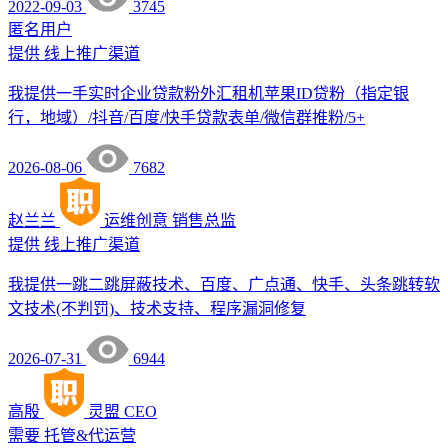
2022-09-03
3745
匿名用户
提供
线上推广渠道
我提供一手实时企业贷款粉外汇租机苹果ID贷粉（指定银
行，地域）/抖音/百度/快手贷款表单/微信群推粉/5+
2026-08-06
7682
赵兰兰
运维创意
销售总监
提供
线上推广渠道
我提供一跳二跳屏蔽技术、百度、广点通、快手、头条跳转软
文技术(不判罚)、技术支持、程序漏洞修复
2026-07-31
6944
高殷
灵盟
CEO
需要
托管&代运营