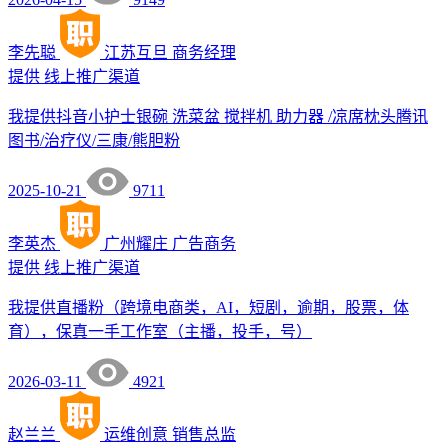
李先聪
江苏互旦
商务经理
提供
线上推广渠道
我提供抖音小护士银碗 洗菜盆 搅拌机 助力器 /凉席枕头腾讯
图书/治疗仪/三康/熊胆粉
2025-10-21
9711
李英杰
广州耀庄
广告商务
提供
线上推广渠道
我提供直播粉（跨境电商类，AI，短剧，逾期，股票，体
育），保真一手工作室（主播，投手，号）
2026-03-11
4921
赵兰兰
运维创意
销售总监