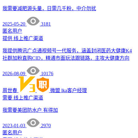
我需要减肥源头量，日需几千粉，中介勿扰
2025-05-20
3181
匿名用户
提供
线上推广渠道
我提供腾讯广点通视频号一代服务，涵盖封闭医药大健康K4
社群加粉直购CID，精通市面玩法跟链路，主攻大健康方向
2026-08-09
10176
周世春
微盟
lka客户经理
需要
线上推广渠道
我需要美团防水户 有得加
2023-01-03
2970
匿名用户