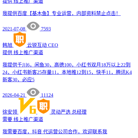
提供
线上推广渠道
我提供百度【基木鱼】专业运营，内部资料禁止点击！
2021-07-08
7593
韩旭
云锐互动
CEO
提供
线上推广渠道
我提供千川6，闲鱼30，高德100，小红书双月18万以上22到
24，小红书新客25存量11，本地推12到15，快手11，腾讯K4
新客30，必应5
2026-04-21
11124
徐安领
灵动严选
总经理
需要
线上推广渠道
我需要百度，抖音 代运营公司合作，欢迎联系我