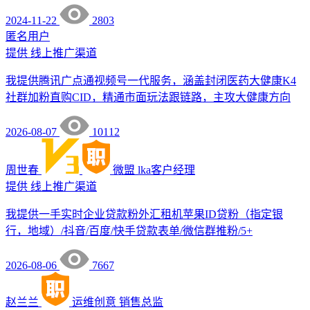
2024-11-22
2803
匿名用户
提供
线上推广渠道
我提供腾讯广点通视频号一代服务，涵盖封闭医药大健康K4
社群加粉直购CID，精通市面玩法跟链路，主攻大健康方向
2026-08-07
10112
周世春
微盟
lka客户经理
提供
线上推广渠道
我提供一手实时企业贷款粉外汇租机苹果ID贷粉（指定银
行，地域）/抖音/百度/快手贷款表单/微信群推粉/5+
2026-08-06
7667
赵兰兰
运维创意
销售总监