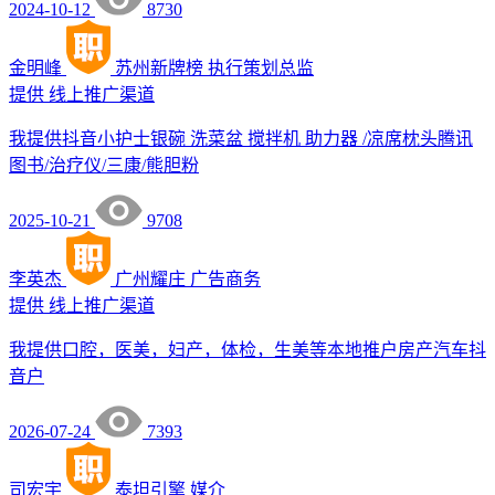
2024-10-12
8730
金明峰
苏州新牌榜
执行策划总监
提供
线上推广渠道
我提供抖音小护士银碗 洗菜盆 搅拌机 助力器 /凉席枕头腾讯
图书/治疗仪/三康/熊胆粉
2025-10-21
9708
李英杰
广州耀庄
广告商务
提供
线上推广渠道
我提供口腔，医美，妇产，体检，生美等本地推户房产汽车抖
音户
2026-07-24
7393
司宏宇
泰坦引擎
媒介