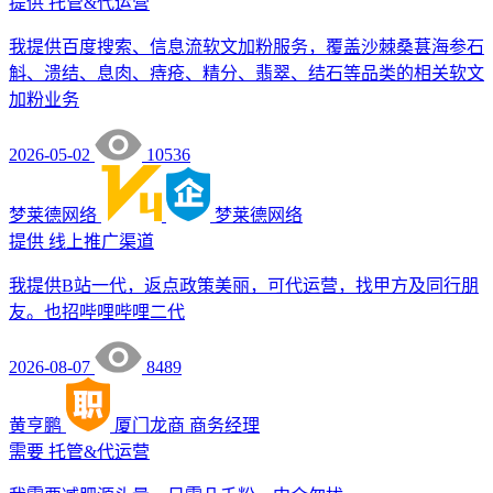
提供
托管&代运营
我提供百度搜索、信息流软文加粉服务，覆盖沙棘桑葚海参石
斛、溃结、息肉、痔疮、精分、翡翠、结石等品类的相关软文
加粉业务
2026-05-02
10536
梦莱德网络
梦莱德网络
提供
线上推广渠道
我提供B站一代，返点政策美丽，可代运营，找甲方及同行朋
友。也招哔哩哔哩二代
2026-08-07
8489
黄亨鹏
厦门龙商
商务经理
需要
托管&代运营