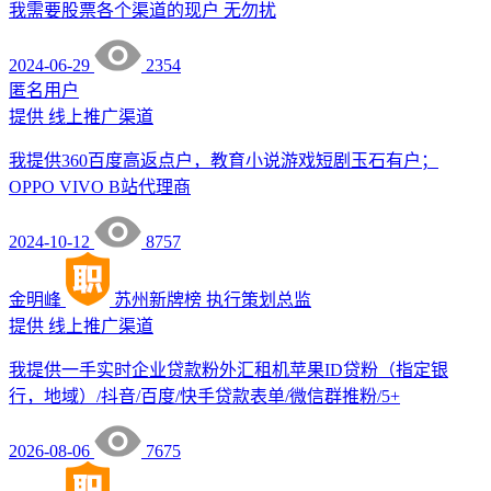
我需要股票各个渠道的现户 无勿扰
2024-06-29
2354
匿名用户
提供
线上推广渠道
我提供360百度高返点户，教育小说游戏短剧玉石有户；
OPPO VIVO B站代理商
2024-10-12
8757
金明峰
苏州新牌榜
执行策划总监
提供
线上推广渠道
我提供一手实时企业贷款粉外汇租机苹果ID贷粉（指定银
行，地域）/抖音/百度/快手贷款表单/微信群推粉/5+
2026-08-06
7675