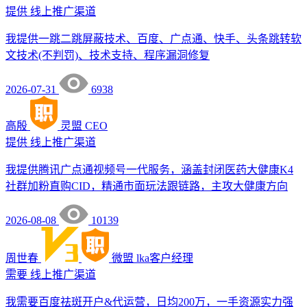
提供
线上推广渠道
我提供一跳二跳屏蔽技术、百度、广点通、快手、头条跳转软
文技术(不判罚)、技术支持、程序漏洞修复
2026-07-31
6938
高殷
灵盟
CEO
提供
线上推广渠道
我提供腾讯广点通视频号一代服务，涵盖封闭医药大健康K4
社群加粉直购CID，精通市面玩法跟链路，主攻大健康方向
2026-08-08
10139
周世春
微盟
lka客户经理
需要
线上推广渠道
我需要百度祛斑开户&代运营，日均200万，一手资源实力强