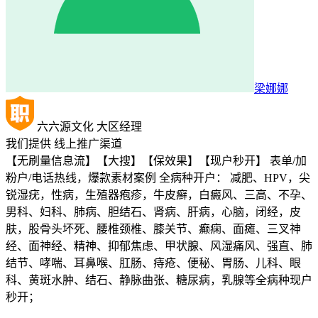
梁娜娜
六六源文化
大区经理
我们提供
线上推广渠道
【无刷量信息流】【大搜】【保效果】【现户秒开】 表单/加
粉户/电话热线，爆款素材案例 全病种开户： 减肥、HPV，尖
锐湿疣，性病，生殖器疱疹，牛皮癣，白癜风、三高、不孕、
男科、妇科、肺病、胆结石、肾病、肝病，心脑，闭经，皮
肤，股骨头坏死、腰椎颈椎、膝关节、癫痫、面瘫、三叉神
经、面神经、精神、抑郁焦虑、甲状腺、风湿痛风、强直、肺
结节、哮喘、耳鼻喉、肛肠、痔疮、便秘、胃肠、儿科、眼
科、黄斑水肿、结石、静脉曲张、糖尿病，乳腺等全病种现户
秒开；