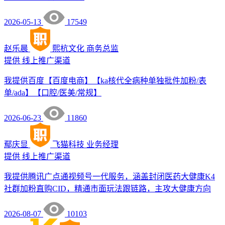
2026-05-13
17549
赵乐晨
熙杭文化
商务总监
提供
线上推广渠道
我提供百度【百度电商】【ka核代全病种单独批件加粉/表
单/ada】【口腔/医美/常规】
2026-06-23
11860
鄢庆显
飞猫科技
业务经理
提供
线上推广渠道
我提供腾讯广点通视频号一代服务，涵盖封闭医药大健康K4
社群加粉直购CID，精通市面玩法跟链路，主攻大健康方向
2026-08-07
10103