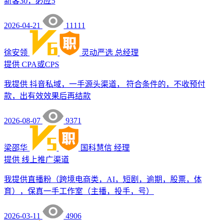
新客30，必应5
2026-04-21
11111
徐安领
灵动严选
总经理
提供
CPA或CPS
我提供 抖音私域，一手源头渠道， 符合条件的，不收预付
款，出有效效果后再结款
2026-08-07
9371
梁邵华
国科慧信
经理
提供
线上推广渠道
我提供直播粉（跨境电商类，AI，短剧，逾期，股票，体
育），保真一手工作室（主播，投手，号）
2026-03-11
4906