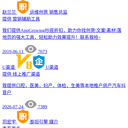
赵兰兰
运维创意
销售总监
提供
营销辅助工具
我们提供AppGrowing抄底折扣，助力你找创意\文案\素材\落
地页的强大工具，轻松助力效果提升！联系我哈~
2019-06-11
7673
U渠道
U渠道
提供
线上推广渠道
我提供口腔，医美，妇产，体检，生美等本地推户房产汽车抖
音户
2026-07-24
7389
司宏宇
泰坦引擎
媒介