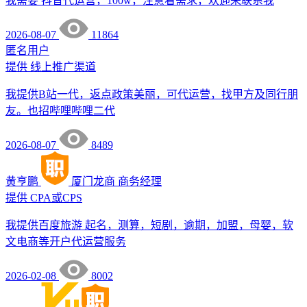
我需要 抖音代运营，100w，注意看需求，欢迎来联系我
2026-08-07
11864
匿名用户
提供
线上推广渠道
我提供B站一代，返点政策美丽，可代运营，找甲方及同行朋
友。也招哔哩哔哩二代
2026-08-07
8489
黄亨鹏
厦门龙商
商务经理
提供
CPA或CPS
我提供百度旅游 起名，测算，短剧，逾期，加盟，母婴，软
文电商等开户代运营服务
2026-02-08
8002