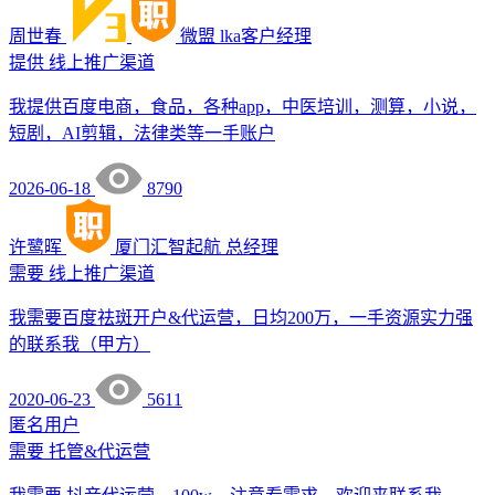
周世春
微盟
lka客户经理
提供
线上推广渠道
我提供百度电商，食品，各种app，中医培训，测算，小说，
短剧，AI剪辑，法律类等一手账户
2026-06-18
8790
许鹭晖
厦门汇智起航
总经理
需要
线上推广渠道
我需要百度祛斑开户&代运营，日均200万，一手资源实力强
的联系我（甲方）
2020-06-23
5611
匿名用户
需要
托管&代运营