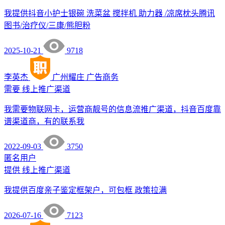
我提供抖音小护士银碗 洗菜盆 搅拌机 助力器 /凉席枕头腾讯
图书/治疗仪/三康/熊胆粉
2025-10-21
9718
李英杰
广州耀庄
广告商务
需要
线上推广渠道
我需要物联网卡，运营商靓号的信息流推广渠道，抖音百度靠
谱渠道商，有的联系我
2022-09-03
3750
匿名用户
提供
线上推广渠道
我提供百度亲子鉴定框架户，可包框 政策拉满
2026-07-16
7123