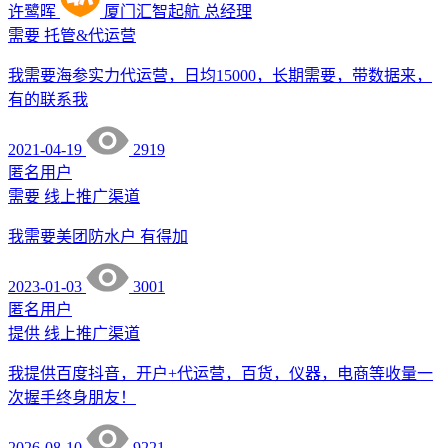
许鹭晖
厦门汇智起航
总经理
需要
托管&代运营
我需要海参实力代运营，日均15000，长期需要，带数据来，
有的联系我
2021-04-19
2919
匿名用户
需要
线上推广渠道
我需要美团防水户 有得加
2023-01-03
3001
匿名用户
提供
线上推广渠道
我提供百度抖音，开户+代运营，百货，仪器，电商等收量一
次握手终身朋友！
2026-08-10
9221