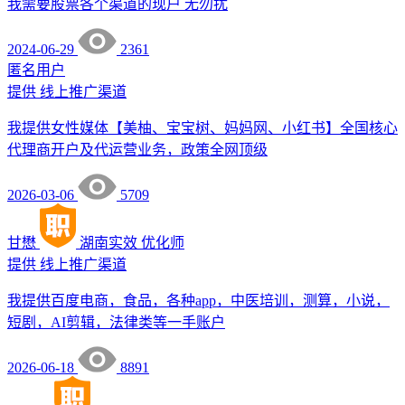
我需要股票各个渠道的现户 无勿扰
2024-06-29
2361
匿名用户
提供
线上推广渠道
我提供女性媒体【美柚、宝宝树、妈妈网、小红书】全国核心
代理商开户及代运营业务，政策全网顶级
2026-03-06
5709
甘懋
湖南实效
优化师
提供
线上推广渠道
我提供百度电商，食品，各种app，中医培训，测算，小说，
短剧，AI剪辑，法律类等一手账户
2026-06-18
8891