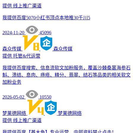
提供
线上推广渠道
我提供百度5070小红书顶点本地推30千川5
2024-11-20
45096
森众传媒
森众传媒
提供
托管&代运营
我提供百度搜索、信息流软文加粉服务，覆盖沙棘桑葚海参石
斛、溃结、息肉、痔疮、精分、翡翠、结石等品类的相关软文
加粉业务
2026-05-02
10550
梦莱德网络
梦莱德网络
提供
线上推广渠道
我提供百度【基木鱼】专业运营，内部资料禁止点击！