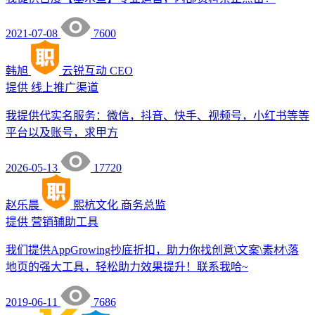
2021-07-08
7600
韩旭
云锐互动
CEO
提供
线上推广渠道
我提供代实名服务：微信，抖音、快手、视频号，小红书等等
平台以及账号，求甲方
2026-05-13
17720
赵乐晨
熙杭文化
商务总监
提供
营销辅助工具
我们提供AppGrowing抄底折扣，助力你找创意\文案\素材\落
地页的强大工具，轻松助力效果提升！联系我哈~
2019-06-11
7686