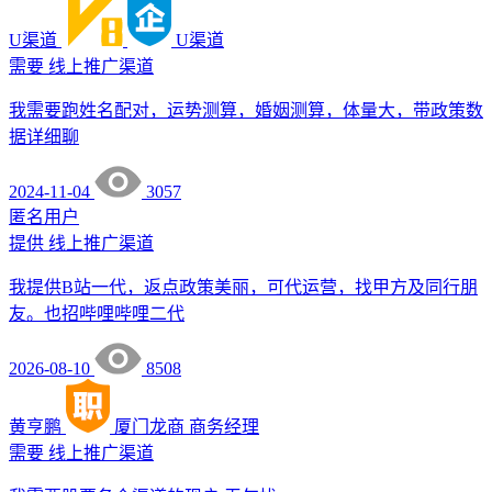
U渠道
U渠道
需要
线上推广渠道
我需要跑姓名配对，运势测算，婚姻测算，体量大，带政策数
据详细聊
2024-11-04
3057
匿名用户
提供
线上推广渠道
我提供B站一代，返点政策美丽，可代运营，找甲方及同行朋
友。也招哔哩哔哩二代
2026-08-10
8508
黄亨鹏
厦门龙商
商务经理
需要
线上推广渠道