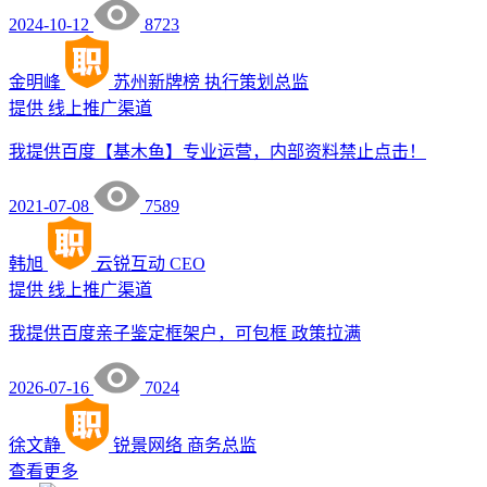
2024-10-12
8723
金明峰
苏州新牌榜
执行策划总监
提供
线上推广渠道
我提供百度【基木鱼】专业运营，内部资料禁止点击！
2021-07-08
7589
韩旭
云锐互动
CEO
提供
线上推广渠道
我提供百度亲子鉴定框架户，可包框 政策拉满
2026-07-16
7024
徐文静
锐景网络
商务总监
查看更多