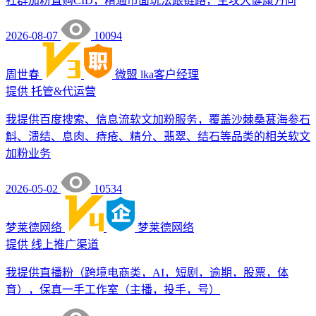
社群加粉直购CID，精通市面玩法跟链路，主攻大健康方向
2026-08-07
10094
周世春
微盟
lka客户经理
提供
托管&代运营
我提供百度搜索、信息流软文加粉服务，覆盖沙棘桑葚海参石
斛、溃结、息肉、痔疮、精分、翡翠、结石等品类的相关软文
加粉业务
2026-05-02
10534
梦莱德网络
梦莱德网络
提供
线上推广渠道
我提供直播粉（跨境电商类，AI，短剧，逾期，股票，体
育），保真一手工作室（主播，投手，号）