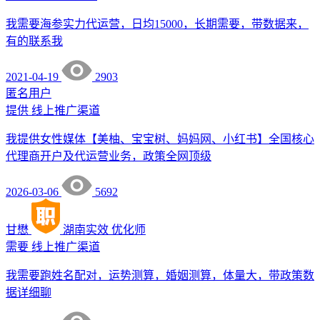
我需要海参实力代运营，日均15000，长期需要，带数据来，
有的联系我
2021-04-19
2903
匿名用户
提供
线上推广渠道
我提供女性媒体【美柚、宝宝树、妈妈网、小红书】全国核心
代理商开户及代运营业务，政策全网顶级
2026-03-06
5692
甘懋
湖南实效
优化师
需要
线上推广渠道
我需要跑姓名配对，运势测算，婚姻测算，体量大，带政策数
据详细聊