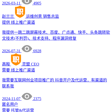
2026-03-11
4905
赵兰兰
运维创意
销售总监
提供
线上推广渠道
我提供一跳二跳屏蔽技术、百度、广点通、快手、头条跳转软
文技术(不判罚)、技术支持、程序漏洞修复
2026-07-31
6928
高殷
灵盟
CEO
需要
线上推广渠道
我需要互联网创业项目推广的 抖音开户及代运营，有渠道的
联系我
2024-11-07
2375
匿名用户
需要
托管&代运营