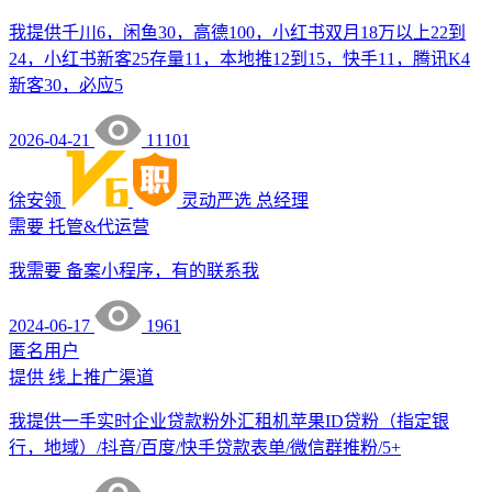
我提供千川6，闲鱼30，高德100，小红书双月18万以上22到
24，小红书新客25存量11，本地推12到15，快手11，腾讯K4
新客30，必应5
2026-04-21
11101
徐安领
灵动严选
总经理
需要
托管&代运营
我需要 备案小程序，有的联系我
2024-06-17
1961
匿名用户
提供
线上推广渠道
我提供一手实时企业贷款粉外汇租机苹果ID贷粉（指定银
行，地域）/抖音/百度/快手贷款表单/微信群推粉/5+