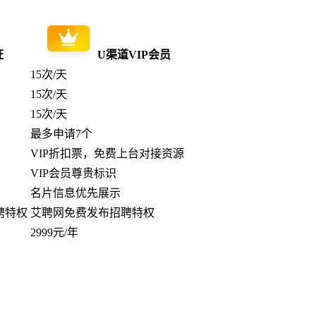
证
U渠道VIP会员
15次/天
15次/天
15次/天
最多申请7个
VIP折扣票，免费上台对接资源
VIP会员尊贵标识
名片信息优先展示
聘特权
艾聘网免费发布招聘特权
2999元/年