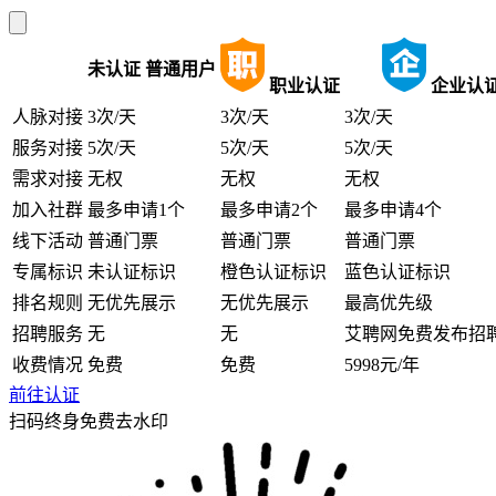
未认证
普通用户
职业认证
企业认
人脉对接
3次/天
3次/天
3次/天
服务对接
5次/天
5次/天
5次/天
需求对接
无权
无权
无权
加入社群
最多申请1个
最多申请2个
最多申请4个
线下活动
普通门票
普通门票
普通门票
专属标识
未认证标识
橙色认证标识
蓝色认证标识
排名规则
无优先展示
无优先展示
最高优先级
招聘服务
无
无
艾聘网免费发布招
收费情况
免费
免费
5998元/年
前往认证
扫码终身免费去水印