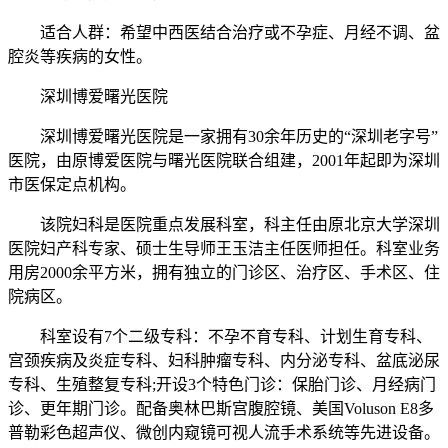
适合人群：希望中西医结合治疗或不孕症、月经不调、盆
腔炎等疾病的女性。
深圳博爱曙光医院
深圳博爱曙光医院是一家拥有30余年历史的“深圳老字号”
医院，由原博爱医院与曙光医院联合组建，2001年起即为深圳
市医保定点机构。
该院妇科是医院重点发展科室，科主任由原北京大学深圳
医院妇产科专家、硕士生导师王玉洁主任医师担任。科室业务
用房2000余平方米，拥有独立的门诊区、治疗区、手术区、住
院病区。
科室设有7个二级专科：不孕不育专科、计划生育专科、
宫颈疾病及炎症专科、妇科肿瘤专科、内分泌专科、盆底泌尿
专科、生殖整复专科;开设3个特色门诊：保胎门诊、月经病门
诊、更年期门诊。配备奥林巴斯宫腹腔镜、美国Voluson E8多
普勒彩色超声仪、微创内窥镜可视人流手术系统等先进设备。