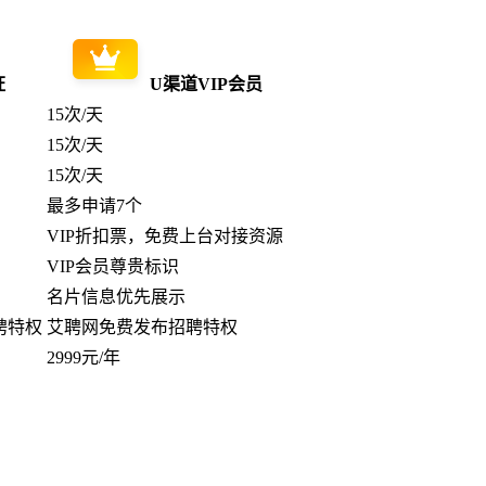
证
U渠道VIP会员
15次/天
15次/天
15次/天
最多申请7个
VIP折扣票，免费上台对接资源
VIP会员尊贵标识
名片信息优先展示
聘特权
艾聘网免费发布招聘特权
2999元/年