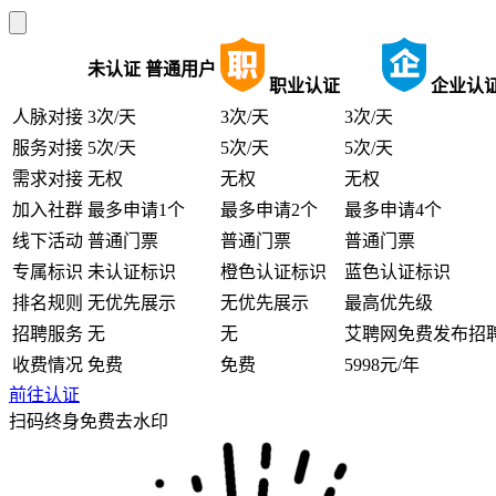
未认证
普通用户
职业认证
企业认
人脉对接
3次/天
3次/天
3次/天
服务对接
5次/天
5次/天
5次/天
需求对接
无权
无权
无权
加入社群
最多申请1个
最多申请2个
最多申请4个
线下活动
普通门票
普通门票
普通门票
专属标识
未认证标识
橙色认证标识
蓝色认证标识
排名规则
无优先展示
无优先展示
最高优先级
招聘服务
无
无
艾聘网免费发布招
收费情况
免费
免费
5998元/年
前往认证
扫码终身免费去水印